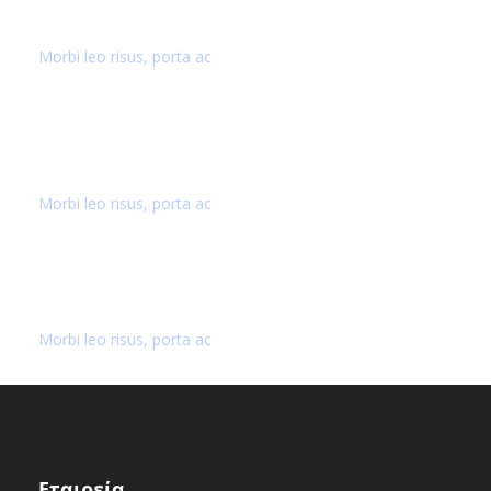
40,000+ CUSTOMERS
Morbi leo risus, porta ac
AWARD WINNING
Morbi leo risus, porta ac
SECURE PAYMENT
Morbi leo risus, porta ac
Εταιρεία