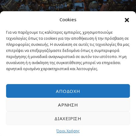
America
0 tour
Africa
Cookies
0 tour
Για να παρέχουμε τις καλύτερες εμπειρίες, χρησιμοποιούμε
VIEW ALL TOURS
VIEW ALL TOURS
τεχνολογίες όπως τα cookies για την αποθήκευση ή την πρόσβαση σε
πληροφορίες συσκευής. Η συναίνεση σε αυτές τις τεχνολογίες θα μας
επιτρέψει να επεξεργαζόμαστε δεδομένα όπως η συμπεριφορά
Browse Tours By Activity
περιήγησης ή μοναδικά αναγνωριστικά σε αυτόν τον ιστότοπο. Η μη
συναίνεση ή η ανάκληση της συγκατάθεσης μπορεί να επηρεάσει
αρνητικά ορισμένα χαρακτηριστικά και λειτουργίες.
Newsletter
ΑΠΟΔΟΧΉ
Outdoor Activites
ΆΡΝΗΣΗ
City Tours
Cultural & Thematic Tours
ΔΙΑΧΕΊΡΙΣΗ
Indulgence & Luxury Tours
Όροι Χρήσης