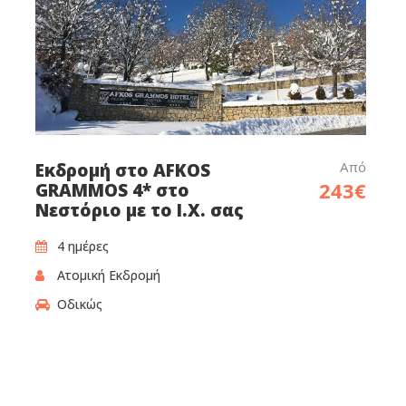
Από
Εκδρομή στο AFKOS
243€
GRAMMOS 4* στο
Νεστόριο με το Ι.Χ. σας
4 ημέρες
Ατομική Εκδρομή
Οδικώς