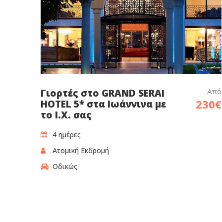
Από
Γιορτές στο GRAND SERAI
230€
HOTEL 5* στα Ιωάννινα με
το Ι.Χ. σας
4 ημέρες
Ατομική Εκδρομή
Οδικώς