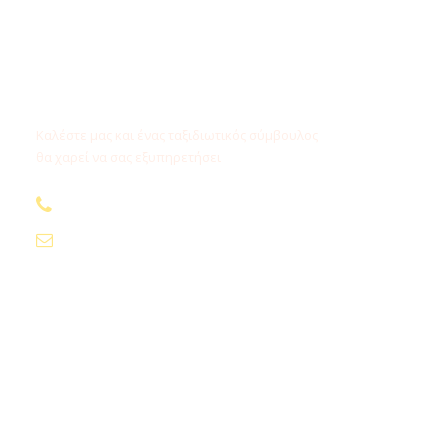
Χρειάζεστε βοήθεια;
Καλέστε μας και ένας ταξιδιωτικός σύμβουλος
θα χαρεί να σας εξυπηρετήσει
210.24.74.000
info@fygamediakopes.gr