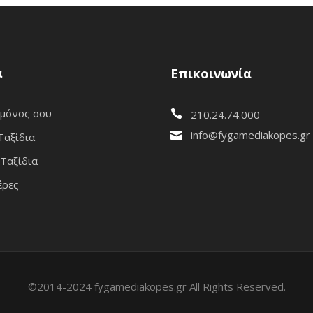
α
Επικοινωνία
 μόνος σου
210.24.74.000
info@fygamediakopes.gr
Ταξίδια
Ταξίδια
έρες
©2014-2024 fygamediakopes.gr All Rights Reserved.