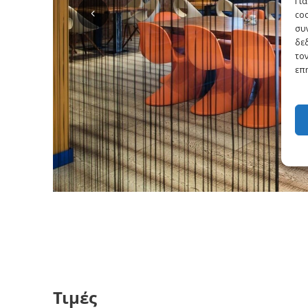
Για
co
συν
δε
τον
επη
Τιμές