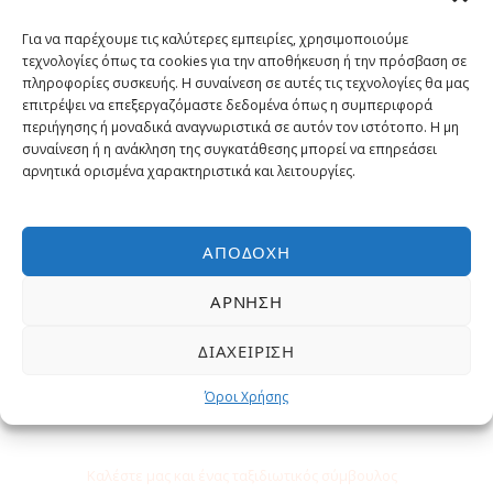
Γιατί να κάνετε κράτηση με μας?
Για να παρέχουμε τις καλύτερες εμπειρίες, χρησιμοποιούμε
τεχνολογίες όπως τα cookies για την αποθήκευση ή την πρόσβαση σε
Εγγυημένα η χαμηλότερη τιμή
πληροφορίες συσκευής. Η συναίνεση σε αυτές τις τεχνολογίες θα μας
επιτρέψει να επεξεργαζόμαστε δεδομένα όπως η συμπεριφορά
περιήγησης ή μοναδικά αναγνωριστικά σε αυτόν τον ιστότοπο. Η μη
Έμπειροι Ταξιδιωτικοί σύμβουλοι
συναίνεση ή η ανάκληση της συγκατάθεσης μπορεί να επηρεάσει
αρνητικά ορισμένα χαρακτηριστικά και λειτουργίες.
Επιλεγμένες εκδρομές και
δραστηριότητες
ΑΠΟΔΟΧΉ
Δωρεάν Υπηρεσίες
ΆΡΝΗΣΗ
ΔΙΑΧΕΊΡΙΣΗ
Όροι Χρήσης
Χρειάζεστε βοήθεια;
Καλέστε μας και ένας ταξιδιωτικός σύμβουλος