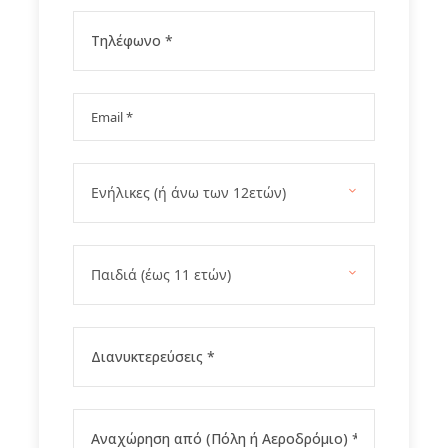
Πρόγραμμα
1η ημέρα Αθήνα – Σπάρτη (Μουσείο Ελιάς και
Ελληνικού Λαδιού) – Γύθειο – Κότρωνας –
Αρεόπολη
2η ημέρα Κοίτα - Πόρτο Κάγιο – Ταίναρο – Βάθεια
– Γερολιμένας - Αρεόπολη
3η ημέρα Σπήλαια Διρού – Λιμένι - Αρεόπολη
4η ημέρα Οίτυλο – Καρδαμύλη – Καλαμάτα -
Αθήνα