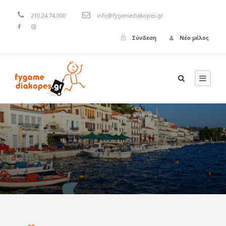
210.24.74.000
info@fygamediakopes.gr
Σύνδεση
Νέο μέλος