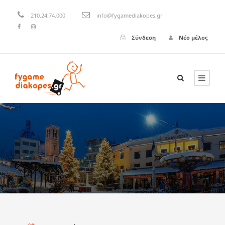
210.24.74.000
info@fygamediakopes.gr
Σύνδεση
Νέο μέλος