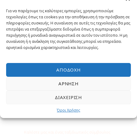
Γιατί να κάνετε κράτηση με μας?
Για να παρέχουμε τις καλύτερες εμπειρίες, χρησιμοποιούμε
τεχνολογίες όπως τα cookies για την αποθήκευση ή την πρόσβαση σε
Εγγυημένα η χαμηλότερη τιμή
πληροφορίες συσκευής. Η συναίνεση σε αυτές τις τεχνολογίες θα μας
επιτρέψει να επεξεργαζόμαστε δεδομένα όπως η συμπεριφορά
περιήγησης ή μοναδικά αναγνωριστικά σε αυτόν τον ιστότοπο. Η μη
Έμπειροι Ταξιδιωτικοί σύμβουλοι
συναίνεση ή η ανάκληση της συγκατάθεσης μπορεί να επηρεάσει
αρνητικά ορισμένα χαρακτηριστικά και λειτουργίες.
Επιλεγμένες εκδρομές και
δραστηριότητες
ΑΠΟΔΟΧΉ
Δωρεάν Υπηρεσίες
ΆΡΝΗΣΗ
ΔΙΑΧΕΊΡΙΣΗ
Όροι Χρήσης
Χρειάζεστε βοήθεια;
Καλέστε μας και ένας ταξιδιωτικός σύμβουλος