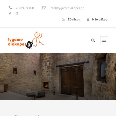
210.24.74.000
info@fygamediakopes.gr
Σύνδεση
Νέο μέλος