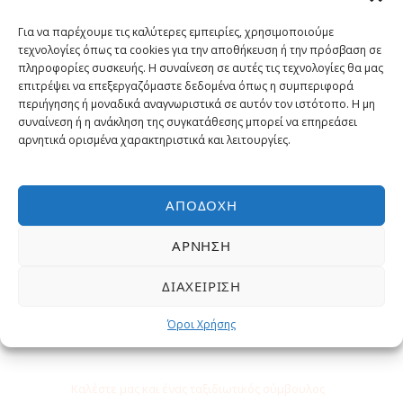
Γιατί να κάνετε κράτηση με μας?
Για να παρέχουμε τις καλύτερες εμπειρίες, χρησιμοποιούμε
τεχνολογίες όπως τα cookies για την αποθήκευση ή την πρόσβαση σε
Εγγυημένα η χαμηλότερη τιμή
πληροφορίες συσκευής. Η συναίνεση σε αυτές τις τεχνολογίες θα μας
επιτρέψει να επεξεργαζόμαστε δεδομένα όπως η συμπεριφορά
περιήγησης ή μοναδικά αναγνωριστικά σε αυτόν τον ιστότοπο. Η μη
Έμπειροι Ταξιδιωτικοί σύμβουλοι
συναίνεση ή η ανάκληση της συγκατάθεσης μπορεί να επηρεάσει
αρνητικά ορισμένα χαρακτηριστικά και λειτουργίες.
Επιλεγμένες εκδρομές και
δραστηριότητες
ΑΠΟΔΟΧΉ
Δωρεάν Υπηρεσίες
ΆΡΝΗΣΗ
ΔΙΑΧΕΊΡΙΣΗ
Όροι Χρήσης
Χρειάζεστε βοήθεια;
Καλέστε μας και ένας ταξιδιωτικός σύμβουλος