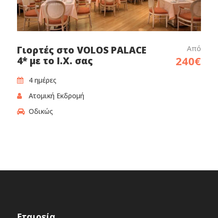
Από
Γιορτές στο VOLOS PALACE
240€
4* με το Ι.Χ. σας
4 ημέρες
Ατομική Εκδρομή
Οδικώς
Εταιρεία