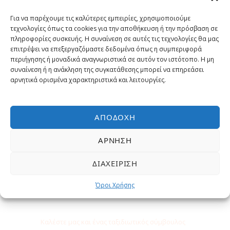
Γιατί να κάνετε κράτηση με μας?
Για να παρέχουμε τις καλύτερες εμπειρίες, χρησιμοποιούμε
τεχνολογίες όπως τα cookies για την αποθήκευση ή την πρόσβαση σε
Εγγυημένα η χαμηλότερη τιμή
πληροφορίες συσκευής. Η συναίνεση σε αυτές τις τεχνολογίες θα μας
επιτρέψει να επεξεργαζόμαστε δεδομένα όπως η συμπεριφορά
περιήγησης ή μοναδικά αναγνωριστικά σε αυτόν τον ιστότοπο. Η μη
Έμπειροι Ταξιδιωτικοί σύμβουλοι
συναίνεση ή η ανάκληση της συγκατάθεσης μπορεί να επηρεάσει
αρνητικά ορισμένα χαρακτηριστικά και λειτουργίες.
Επιλεγμένες εκδρομές και
δραστηριότητες
ΑΠΟΔΟΧΉ
Δωρεάν Υπηρεσίες
ΆΡΝΗΣΗ
ΔΙΑΧΕΊΡΙΣΗ
Όροι Χρήσης
Χρειάζεστε βοήθεια;
Καλέστε μας και ένας ταξιδιωτικός σύμβουλος