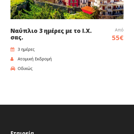
Από
Ναύπλιο 3 ημέρες με το Ι.Χ.
55€
σας.
3 ημέρες‎
Ατομική Εκδρομή
Οδικώς
Εταιρεία