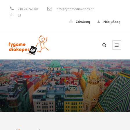
210.24.74.000
info@fygamediakopes.gr
Σύνδεση
Νέο μέλος