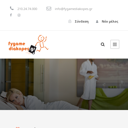
210.24.74.000
info@fygamediakopes.gr
Σύνδεση
Νέο μέλος