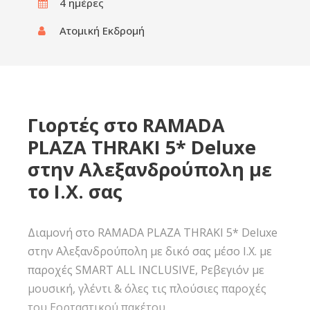
4 ημέρες
Ατομική Εκδρομή
Γιορτές στο RAMADA
PLAZA THRAKI 5* Deluxe
στην Αλεξανδρούπολη με
το Ι.Χ. σας
Διαμονή στο RAMADA PLAZA THRAKI 5* Deluxe
στην Αλεξανδρούπολη με δικό σας μέσο Ι.Χ. µε
παροχές SMART ALL INCLUSIVE, Ρεβεγιόν µε
µουσική, γλέντι & όλες τις πλούσιες παροχές
του Εορταστικού πακέτου.