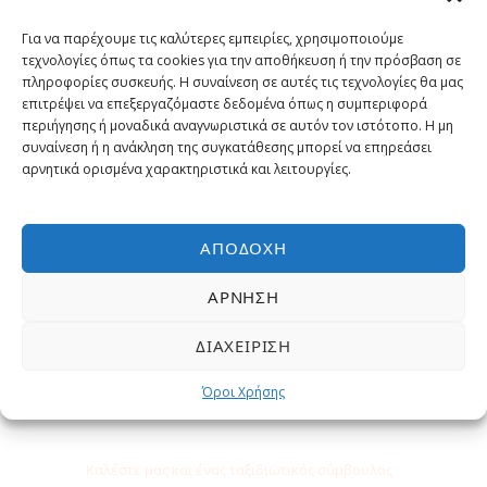
Γιατί να κάνετε κράτηση με μας?
Για να παρέχουμε τις καλύτερες εμπειρίες, χρησιμοποιούμε
τεχνολογίες όπως τα cookies για την αποθήκευση ή την πρόσβαση σε
Εγγυημένα η χαμηλότερη τιμή
πληροφορίες συσκευής. Η συναίνεση σε αυτές τις τεχνολογίες θα μας
επιτρέψει να επεξεργαζόμαστε δεδομένα όπως η συμπεριφορά
περιήγησης ή μοναδικά αναγνωριστικά σε αυτόν τον ιστότοπο. Η μη
Έμπειροι Ταξιδιωτικοί σύμβουλοι
συναίνεση ή η ανάκληση της συγκατάθεσης μπορεί να επηρεάσει
αρνητικά ορισμένα χαρακτηριστικά και λειτουργίες.
Επιλεγμένες εκδρομές και
δραστηριότητες
ΑΠΟΔΟΧΉ
Δωρεάν Υπηρεσίες
ΆΡΝΗΣΗ
ΔΙΑΧΕΊΡΙΣΗ
Όροι Χρήσης
Χρειάζεστε βοήθεια;
Καλέστε μας και ένας ταξιδιωτικός σύμβουλος