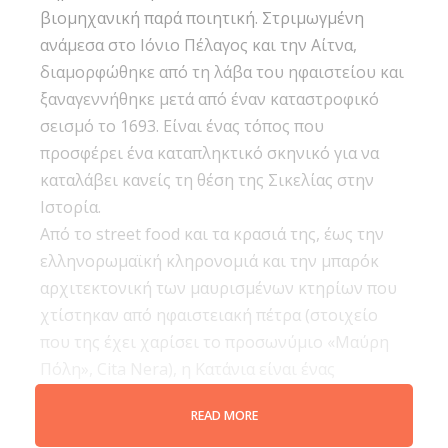
βιομηχανική παρά ποιητική. Στριμωγμένη
ανάμεσα στο Ιόνιο Πέλαγος και την Αίτνα,
διαμορφώθηκε από τη λάβα του ηφαιστείου και
ξαναγεννήθηκε μετά από έναν καταστροφικό
σεισμό το 1693. Είναι ένας τόπος που
προσφέρει ένα καταπληκτικό σκηνικό για να
καταλάβει κανείς τη θέση της Σικελίας στην
Ιστορία.
Από το street food και τα κρασιά της, έως την
ελληνορωμαϊκή κληρονομιά και την μπαρόκ
αρχιτεκτονική των μαυρισμένων κτηρίων που
χτίστηκαν από ηφαιστειακή πέτρα (στοιχείο
που της έχει χαρίσει το προσωνύμιο «Μαύρη
Πόλη», Cita Nera), η Κατάνια είναι ένας
προορισμός όχι προδήλως ελκυστικός. Η
READ MORE
γοητεία της κρύβεται στους ανθρώπους της, το