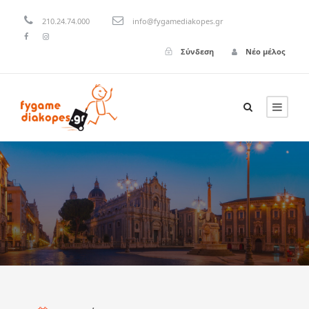
210.24.74.000
info@fygamediakopes.gr
Σύνδεση
Νέο μέλος