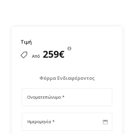
φαγητό της, την νεανική της ενέργεια.
Αξίζει να επισκεφτείς
Τιμή
Περιλαμβάνονται
259€
Από
Δεν Περιλαμβάνονται
Φόρμα Ενδιαφέροντος
Gallery