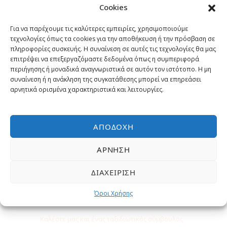
Cookies
Γιατί να κάνετε κράτηση με μας?
Για να παρέχουμε τις καλύτερες εμπειρίες, χρησιμοποιούμε
Εγγυημένα η χαμηλότερη τιμή
τεχνολογίες όπως τα cookies για την αποθήκευση ή την πρόσβαση σε
πληροφορίες συσκευής. Η συναίνεση σε αυτές τις τεχνολογίες θα μας
Έμπειροι Ταξιδιωτικοί σύμβουλοι
επιτρέψει να επεξεργαζόμαστε δεδομένα όπως η συμπεριφορά
περιήγησης ή μοναδικά αναγνωριστικά σε αυτόν τον ιστότοπο. Η μη
συναίνεση ή η ανάκληση της συγκατάθεσης μπορεί να επηρεάσει
Επιλεγμένες εκδρομές και
αρνητικά ορισμένα χαρακτηριστικά και λειτουργίες.
δραστηριότητες
ΑΠΟΔΟΧΉ
Δωρεάν Υπηρεσίες
ΆΡΝΗΣΗ
ΔΙΑΧΕΊΡΙΣΗ
Όροι Χρήσης
Χρειάζεστε βοήθεια;
Καλέστε μας και ένας ταξιδιωτικός σύμβουλος