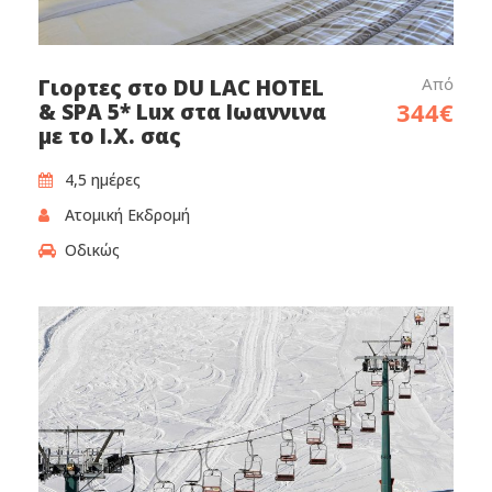
Από
Γιορτες στο DU LAC HOTEL
344€
& SPA 5* Lux στα Ιωαννινα
με το Ι.Χ. σας
4,5 ημέρες
Ατομική Εκδρομή
Οδικώς