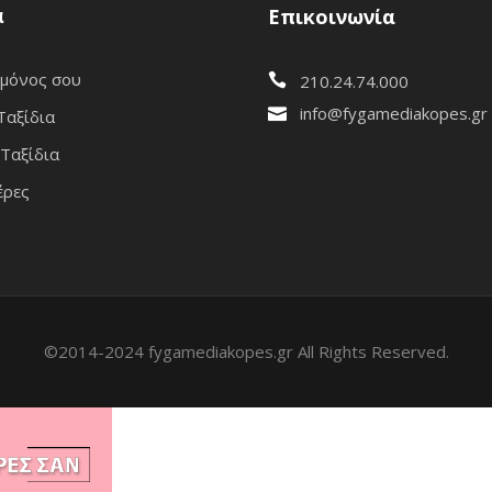
α
Επικοινωνία
 μόνος σου
210.24.74.000
info@fygamediakopes.gr
Ταξίδια
Ταξίδια
έρες
©2014-2024 fygamediakopes.gr All Rights Reserved.