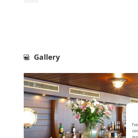
Gallery
Για
co
συν