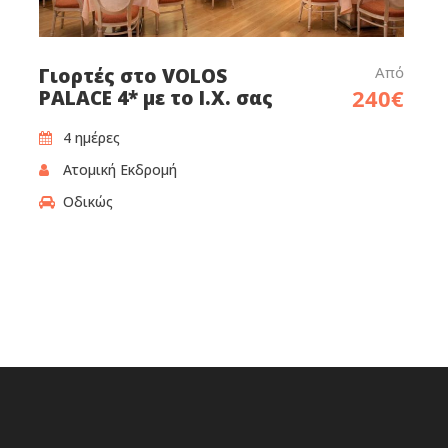
Από
Γιορτές στο VOLOS
240€
PALACE 4* με το Ι.Χ. σας
4 ημέρες
Ατομική Εκδρομή
Οδικώς