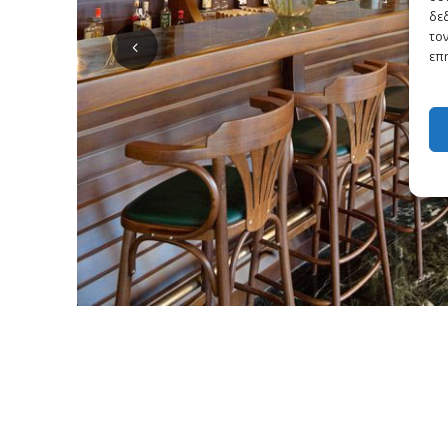
δε
τον
επη