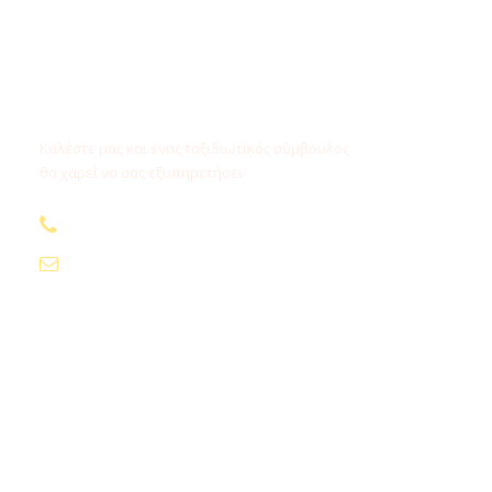
Χρειάζεστε βοήθεια;
Καλέστε μας και ένας ταξιδιωτικός σύμβουλος
θα χαρεί να σας εξυπηρετήσει
210.24.74.000
info@fygamediakopes.gr