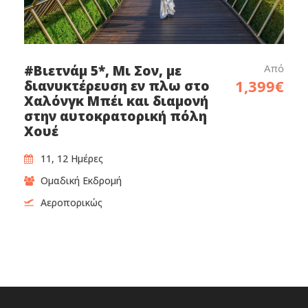
Από
#Βιετνάμ 5*, Μι Σον, με
1,399€
διανυκτέρευση εν πλω στο
Χαλόνγκ Μπέι και διαμονή
στην αυτοκρατορική πόλη
Χουέ
11, 12 Ημέρες
Ομαδική Εκδρομή
Αεροπορικώς