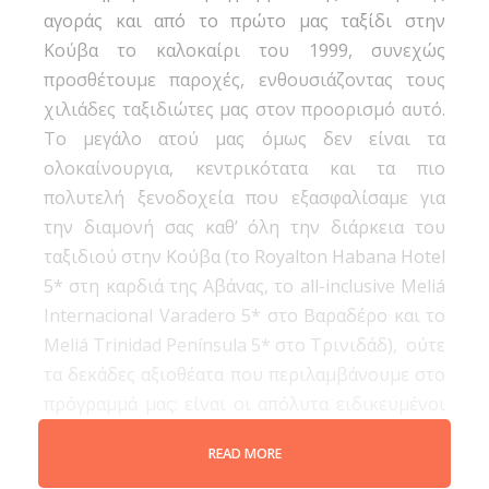
αγοράς και από το πρώτο μας ταξίδι στην
Κούβα το καλοκαίρι του 1999, συνεχώς
προσθέτουμε παροχές, ενθουσιάζοντας τους
χιλιάδες ταξιδιώτες μας στον προορισμό αυτό.
Το μεγάλο ατού μας όμως δεν είναι τα
ολοκαίνουργια, κεντρικότατα και τα πιο
πολυτελή ξενοδοχεία που εξασφαλίσαμε για
την διαμονή σας καθ’ όλη την διάρκεια του
ταξιδιού στην Κούβα (το Royalton Habana Hotel
5* στη καρδιά της Αβάνας, το all-inclusive Meliá
Internacional Varadero 5* στο Βαραδέρο και το
Meliá Trinidad Península 5* στο Τρινιδάδ), ούτε
τα δεκάδες αξιοθέατα που περιλαμβάνουμε στο
πρόγραμμά μας: είναι οι απόλυτα ειδικευμένοι
Έλληνες αρχηγοί μας (όχι τοπικοί
READ MORE
ελληνόφωνοι), που θα είναι διαρκώς μαζί σας