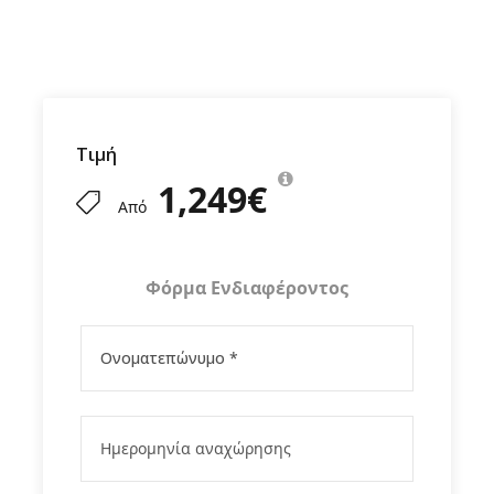
κατά την παραμονή σας στο νησί και θα σας
δείξουν βήμα-βήμα αυτά που δεν βλέπει ο
τουρίστας στην Κούβα. Αυτά για τα οποία πάντα
λέμε ότι η “Κούβα δίνει μαθήματα ζωής”. Αυτοί
θα σας δείξουν τη γνήσια Κούβα, την Κούβα
των Κουβανών και όχι την τουριστική.
Τιμή
1,249€
Από
Το ταξίδι σε λίγες γραμμές
Φόρμα Ενδιαφέροντος
Περιλαμβάνονται
Δεν περιλαμβάνονται
Μόνο στο Fygamediakopes