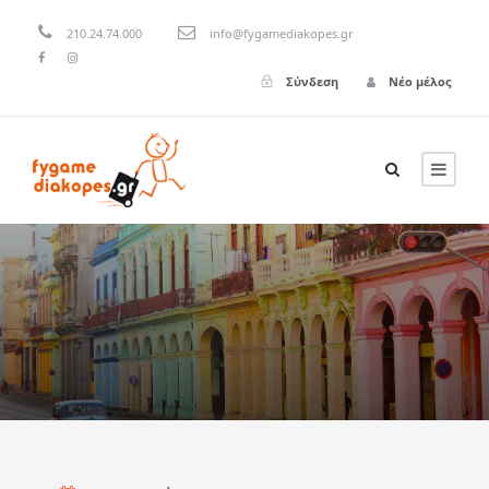
210.24.74.000
info@fygamediakopes.gr
Σύνδεση
Νέο μέλος