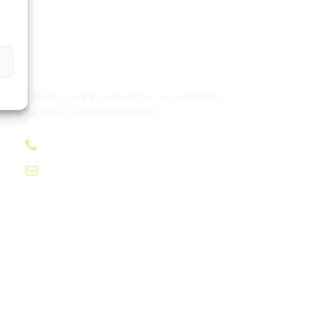
Χρειάζεστε βοήθεια;
Καλέστε μας και ένας ταξιδιωτικός σύμβουλος
θα χαρεί να σας εξυπηρετήσει
210.24.74.000
info@fygamediakopes.gr