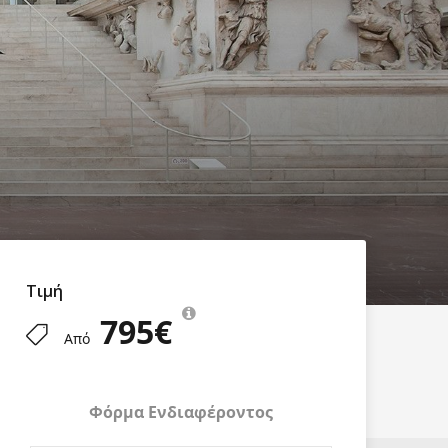
Τιμή
795€
Από
Φόρμα Ενδιαφέροντος