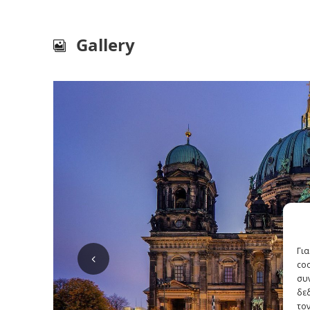
Gallery
Για
co
συν
δε
τον