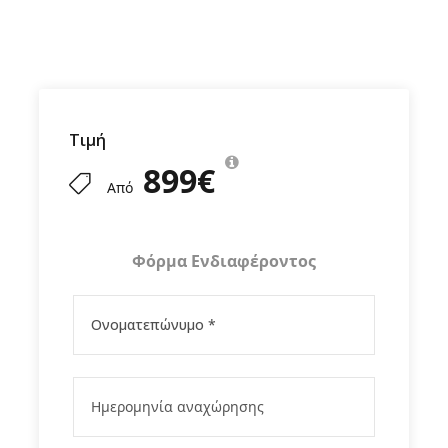
αυτές που μόνο το Versus Travel ξέρει να
προσφέρει στους ταξιδιώτες του, στην οποία
θα απολαύσετε εκπληκτικές μεσαιωνικές
πόλεις, υπέροχα και
καλοδιατηρημένα
κάστρα
και
καταπληκτική φύση
. Όλα αυτά με
Τιμή
διπλωματούχους ξεναγούς επιπλέον του, πολύ
899€
καλά καταρτισμένου, Έλληνα αρχηγού που
Από
συνοδεύει όλο το ταξίδι. Βεβαίως, θα ζήσετε
και το αληθινό και απολύτως γνήσιο μυστήριο
Φόρμα Ενδιαφέροντος
του
Κόμη Δράκουλα
, αφού θα πάμε μαζί στο
περίφημο κάστρο και στη γενέτειρα του
διαβόητου Βλαντ Τσέπες. Αλλά τα Καρπάθια και
η
ιστορική Τρανσυλβανία
έχουν πολλούς
ακόμη θρύλους που μας περιμένουν. Και εμείς
θα τους ανακαλύψουμε όλους!