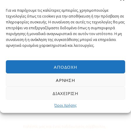
Γιατί να κάνετε κράτηση με μας?
Για να παρέχουμε τις καλύτερες εμπειρίες, χρησιμοποιούμε
1η ημέρα:
Αθήνα/Θεσσαλονίκη/Λάρνακα –
τεχνολογίες όπως τα cookies για την αποθήκευση ή την πρόσβαση σε
Εγγυημένα η χαμηλότερη τιμή
Βουκουρέστι – Σινάια – Μπρασόβ
πληροφορίες συσκευής. Η συναίνεση σε αυτές τις τεχνολογίες θα μας
επιτρέψει να επεξεργαζόμαστε δεδομένα όπως η συμπεριφορά
περιήγησης ή μοναδικά αναγνωριστικά σε αυτόν τον ιστότοπο. Η μη
Έμπειροι Ταξιδιωτικοί σύμβουλοι
συναίνεση ή η ανάκληση της συγκατάθεσης μπορεί να επηρεάσει
2η ημέρα:
Μπρασόβ – Μπραν (κάστρο
Δράκουλα) – Μπρασόβ
αρνητικά ορισμένα χαρακτηριστικά και λειτουργίες.
Επιλεγμένες εκδρομές και
δραστηριότητες
3η ημέρα:
Μπρασόβ – Σιγκισοάρα – Σιμπίου
ΑΠΟΔΟΧΉ
Δωρεάν Υπηρεσίες
ΆΡΝΗΣΗ
4η ημέρα:
Σιμπίου (περιήγηση) – Σιμπιέλ –
Σιμπίου
ΔΙΑΧΕΊΡΙΣΗ
Όροι Χρήσης
5η ημέρα:
Σιμπίου – Βουκουρέστι
Χρειάζεστε βοήθεια;
Καλέστε μας και ένας ταξιδιωτικός σύμβουλος