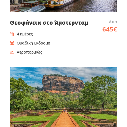
Αναχωρήσεις από Κύπρο
Από
Θεοφάνεια στο Άμστερνταμ
645€
4 ημέρες
Ομαδική Εκδρομή
Αεροπορικώς