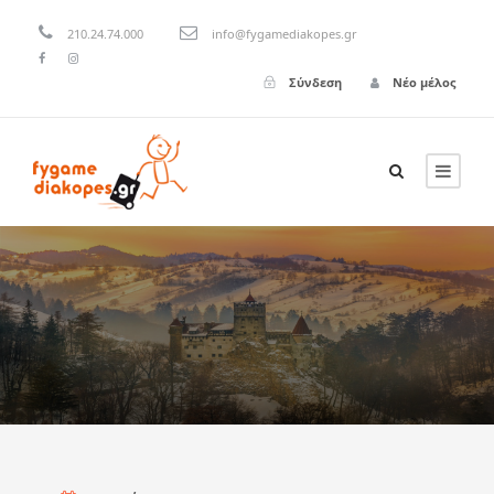
210.24.74.000
info@fygamediakopes.gr
Σύνδεση
Νέο μέλος