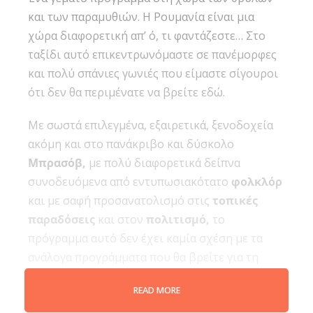
και των παραμυθιών. H Ρουμανία είναι μια
χώρα διαφορετική απ’ ό, τι φαντάζεστε… Στο
ταξίδι αυτό επικεντρωνόμαστε σε πανέμορφες
και πολύ σπάνιες γωνιές που είμαστε σίγουροι
ότι δεν θα περιμένατε να βρείτε εδώ.
Με σωστά επιλεγμένα, εξαιρετικά, ξενοδοχεία
ακόμη και στο πανάκριβο και δύσκολο
Μπρασόβ,
με πολύ διαφορετικά δείπνα
συνοδευόμενα από εντυπωσιακότατο
φολκλόρ
και με σαφή προσανατολισμό στις
τοπικές
παραδόσεις
και στον
πολιτισμό,
το
πρόγραμμα αυτό δεν έχει καμία σχέση με τα
ανάλογα προγράμματα που θα βρείτε για τη
Ρουμανία.
READ MORE
Είναι μια χορταστική 9ήμερη εμπειρία, από