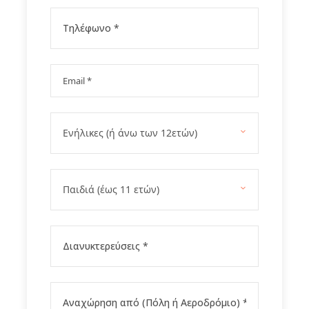
Μόνο Στο fygamediakopes
Gallery