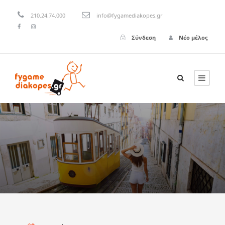
210.24.74.000
info@fygamediakopes.gr
Σύνδεση
Νέο μέλος