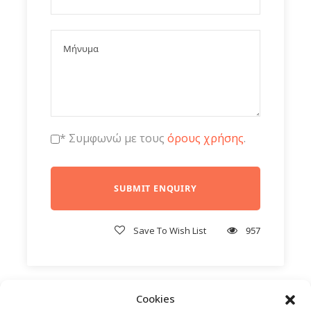
* Συμφωνώ με τους
όρους χρήσης
.
Πρόγραμμα
Save To Wish List
957
1η ΗΜΕΡΑ:
ΑΘΗΝΑ/ΘΕΣΣΑΛΟΝΙΚΗ/ΛΑΡΝΑΚΑ –
ΠΑΡΚΟ ΤΩΝ ΕΘΝΩΝ – ΛΙΣΑΒΟΝΑ (πανοραμική
περιήγηση)
Cookies