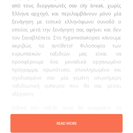
από τους διοργανωτές σαν city break, χωρίς
Έλληνα αρχηγό, και περιλαμβάνουν μόνο μία
ξενάγηση με τοπικό ελληνόφωνο συνοδό ο
οποίος μετά την ξενάγηση σας αφήνει και δεν
τον ξαναβλέπετε. Στο fygamediakopes κάνουμε
ακριβώς το αντίθετο! Φιλοσοφία των
ευρωπαϊκών ταξιδιών μας είναι να
προσφέρουμε ένα μοναδικά οργανωμένο
πρόγραμμα, πρωτότυπο, ολοκληρωμένο και
σχεδιασμένο σαν μία γεμάτη ολιγοήμερη
ταξιδιωτική εμπειρία που θα σας μείνει
αξέχαστη.
Ειδικά στο ταξίδι αυτό θα γνωρίσετε τη
Λισαβόνα από μέσα, με έμπειρο και
εξειδικευμένο αρχηγό-ξεναγό μας που θα είναι
READ MORE
διαρκώς δίπλα σας όλες τις μέρες. Με