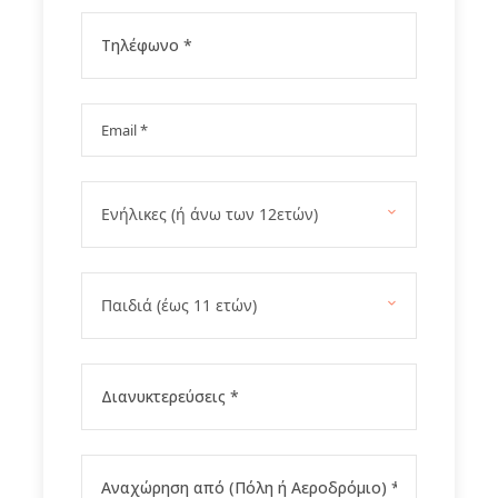
1η ημέρα Αθήνα - Ζυρίχη - Καταρράκτες Ρήνου –
Ζυρίχη, περιήγηση
2η ημέρα Ζυρίχη - Λουκέρνη - Ζυρίχη
(Προαιρετική εκδρομή στην Κωνστάνζ)
3η ημέρα Με το Αλπικό τραίνο στο Σαιν
Μόριτζ!!!!
4η ημέρα Ζυρίχη…. στις λίμνες του Ιντερλάκεν
και την όμορφη πρωτεύουσα Βέρνη
5η ημέρα Ζυρίχη - Λιχτενστάιν - Σαιντ Γκάλεν -
Ζυρίχη