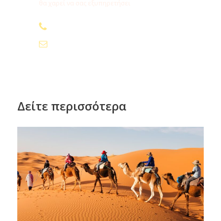
θα χαρεί να σας εξυπηρετήσει
Περισσότερα
210.24.74.000
info@fygamediakopes.gr
ΠΤΉΣΕΙΣ ΠΡΟΓΡΆΜΜΑΤΟΣ
ΧΡΉΣΙΜΕΣ ΠΛΗΡΟΦΟΡΊΕΣ
Δείτε περισσότερα
ΠΤΗΣΕΙΣ ΜΕ SWISS
ΑΘ
ΖΥΡΙ
LX 1843
ΖΥΡΙ
ΑΘΗ
LX 1842
ΗΝ
ΧΗ
07:05
ΧΗ
ΝΑ
21:00 –
Α
– 08:55
00:35