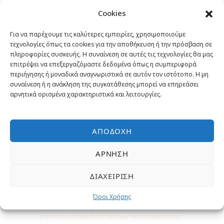
26 Δεκεμβρίου 2025
Γιατί να κάνετε κράτηση με μας?
Cookies
Εγγυημένα η χαμηλότερη τιμή
Για να παρέχουμε τις καλύτερες εμπειρίες, χρησιμοποιούμε
29 Δεκεμβρίου 2025
τεχνολογίες όπως τα cookies για την αποθήκευση ή την πρόσβαση σε
πληροφορίες συσκευής. Η συναίνεση σε αυτές τις τεχνολογίες θα μας
Έμπειροι Ταξιδιωτικοί σύμβουλοι
επιτρέψει να επεξεργαζόμαστε δεδομένα όπως η συμπεριφορά
30 Δεκεμβρίου 2025
περιήγησης ή μοναδικά αναγνωριστικά σε αυτόν τον ιστότοπο. Η μη
συναίνεση ή η ανάκληση της συγκατάθεσης μπορεί να επηρεάσει
Επιλεγμένες εκδρομές και
αρνητικά ορισμένα χαρακτηριστικά και λειτουργίες.
δραστηριότητες
2 Ιανουαρίου 2026
Δωρεάν Υπηρεσίες
ΑΠΟΔΟΧΉ
3 Ιανουαρίου 2026
ΆΡΝΗΣΗ
ΔΙΑΧΕΊΡΙΣΗ
Χρειάζεστε βοήθεια;
Όροι Χρήσης
Καλέστε μας και ένας ταξιδιωτικός σύμβουλος