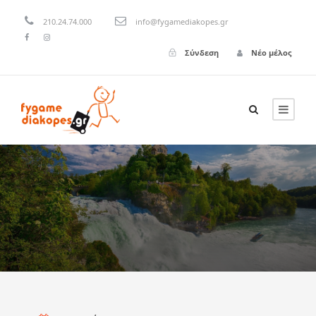
210.24.74.000
info@fygamediakopes.gr
Σύνδεση
Νέο μέλος