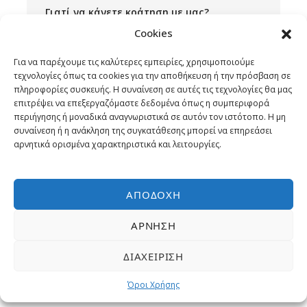
(Ορφανοτροφείο ελεφάντων) – Σπηλιές
Γιατί να κάνετε κράτηση με μας?
Νταμπούλα – ΝΤΑΜΠΟΥΛΑ
Cookies
Εγγυημένα η χαμηλότερη τιμή
4η ημέρα:
ΝΤΑΜΠΟΥΛΑ – ΑΝΟΥΡΑΝΤΑΠΟΥΡΑ –
Για να παρέχουμε τις καλύτερες εμπειρίες, χρησιμοποιούμε
ΝΤΑΜΠΟΥΛΑ
τεχνολογίες όπως τα cookies για την αποθήκευση ή την πρόσβαση σε
Έμπειροι Ταξιδιωτικοί σύμβουλοι
πληροφορίες συσκευής. Η συναίνεση σε αυτές τις τεχνολογίες θα μας
επιτρέψει να επεξεργαζόμαστε δεδομένα όπως η συμπεριφορά
Επιλεγμένες εκδρομές και
περιήγησης ή μοναδικά αναγνωριστικά σε αυτόν τον ιστότοπο. Η μη
5η ημέρα:
ΝΤΑΜΠΟΥΛΑ – ΠΟΛΟΝΝΑΡΟΥΒΑ –
ΤΡΙΝΚΟΜΑΛΕ – ΝΤΑΜΠΟΥΛΑ
συναίνεση ή η ανάκληση της συγκατάθεσης μπορεί να επηρεάσει
δραστηριότητες
αρνητικά ορισμένα χαρακτηριστικά και λειτουργίες.
Δωρεάν Υπηρεσίες
6η ημέρα:
ΝΤΑΜΠΟΥΛΑ – ΣΙΓΚΙΡΙΓΙΑ – ΚΑΝΤΥ
ΑΠΟΔΟΧΉ
ΆΡΝΗΣΗ
7η ημέρα:
ΚΑΝΤΥ – Καταρράκτες ΡΑΜΠΟΝΤΑ –
ΝΟΥΒΑΡΑ ΕΛΙΓΙΑ
ΔΙΑΧΕΊΡΙΣΗ
Χρειάζεστε βοήθεια;
8η ημέρα:
ΝΟΥΒΑΡΑ ΕΛΙΓΙΑ – ΚΑΤΑΡΡΑΚΤΕΣ
Όροι Χρήσης
ΡΑΒΑΝΑ – ΕΛΛΑ – ΤΙΣΣΑΜΑΧΑΡΑΜΑ/ΕΘΝΙΚΟ
Καλέστε μας και ένας ταξιδιωτικός σύμβουλος
ΠΑΡΚΟ ΓΙΑΛΑ