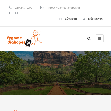
210.24.74.000
info@fygamediakopes.gr
Σύνδεση
Νέο μέλος