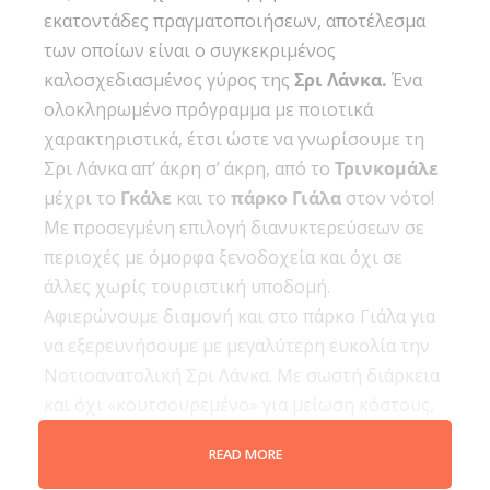
εκατοντάδες πραγματοποιήσεων, αποτέλεσμα
των οποίων είναι ο συγκεκριμένος
καλοσχεδιασμένος γύρος της
Σρι Λάνκα.
Ένα
ολοκληρωμένο πρόγραμμα με ποιοτικά
χαρακτηριστικά, έτσι ώστε να γνωρίσουμε τη
Σρι Λάνκα απ’ άκρη σ’ άκρη, από το
Τρινκομάλε
μέχρι το
Γκάλε
και το
πάρκο Γιάλα
στον νότο!
Με προσεγμένη επιλογή διανυκτερεύσεων σε
περιοχές με όμορφα ξενοδοχεία και όχι σε
άλλες χωρίς τουριστική υποδομή.
Αφιερώνουμε διαμονή και στο πάρκο Γιάλα για
να εξερευνήσουμε με μεγαλύτερη ευκολία την
Νοτιοανατολική Σρι Λάνκα. Με σωστή διάρκεια
και όχι «κουτσουρεμένο» για μείωση κόστους,
σε μια χώρα όπου οι οδικές διαδρομές είναι
READ MORE
ιδιαίτερα χρονοβόρες. Ελέφαντες,