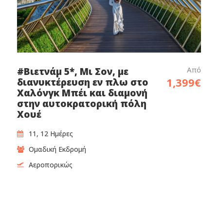
Από
#Βιετνάμ 5*, Μι Σον, με
1,399€
διανυκτέρευση εν πλω στο
Χαλόνγκ Μπέι και διαμονή
στην αυτοκρατορική πόλη
Χουέ
11, 12 Ημέρες
Ομαδική Εκδρομή
Αεροπορικώς