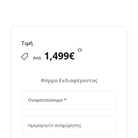
αρχαιολογικοί θησαυροί,
μυστηριακή
ατμόσφαιρα, καταπράσινες διαδρομές,
εξωτικές παραλίες
σε ένα ταξίδι που
ξεχειλίζει από εξωτισμό. Οι άριστες, ποιοτικές
προδιαγραφές του προγράμματός μας και η
πολύχρονη εμπειρία μας στην περιοχή,
Τιμή
εγγυώνται μια αξέχαστη εκδρομή.
1,499€
Από
Φόρμα Ενδιαφέροντος
Το ταξίδι σε λίγες γραμμές
Περιλαμβάνονται
Δεν περιλαμβάνονται
Μόνο στο Fygamediakopes