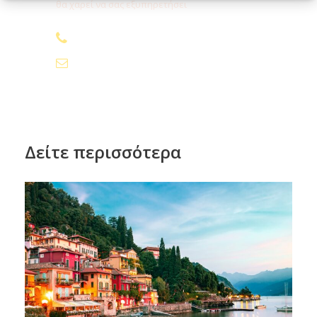
θα χαρεί να σας εξυπηρετήσει
210.24.74.000
9η ημέρα:
ΤΙΣΣΑΜΑΧΑΡΑΜΑ – ΣΑΦΑΡΙ ΣΤΟ
ΕΘΝΙΚΟ ΠΑΡΚΟ ΓΙΑΛΑ – ΜΙΡΙΣΣΑ – ΓΚΑΛΕ –
info@fygamediakopes.gr
ΒΑΣΚΑΝΤΟΥΒΑ
10η ημέρα:
ΒΑΣΚΑΝΤΟΥΒΑ – Επίσκεψη στο
Πάρκο Θαλάσσιας Χελώνας & Σαφάρι με βάρκα
στον ποταμό Μαντού
Δείτε περισσότερα
11η ημέρα:
ΒΑΣΚΑΝΤΟΥΒΑ – Εξωτικές
παραλίες της Σρι Λάνκα (Ημέρα ελεύθερη)
12η ημέρα:
ΒΑΣΚΑΝΤΟΥΒΑ – ΚΟΛΟΜΠΟ –
ΠΤΗΣΗ ΕΠΙΣΤΡΟΦΗΣ