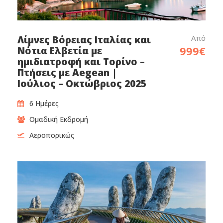
Από
Λίμνες Βόρειας Ιταλίας και
999€
Νότια Ελβετία με
Τιμές
ημιδιατροφή και Τορίνο –
Πτήσεις με Aegean |
Ιούλιος – Οκτώβριος 2025
Αναχωρήσεις από Αθήνα
6 Ημέρες
Ομαδική Εκδρομή
Αναχωρήσεις από Θεσσαλονίκη
Αεροπορικώς