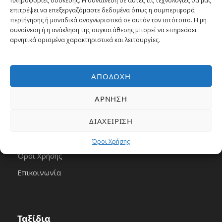
πληροφορίες συσκευής. Η συναίνεση σε αυτές τις τεχνολογίες θα μας
επιτρέψει να επεξεργαζόμαστε δεδομένα όπως η συμπεριφορά
περιήγησης ή μοναδικά αναγνωριστικά σε αυτόν τον ιστότοπο. Η μη
συναίνεση ή η ανάκληση της συγκατάθεσης μπορεί να επηρεάσει
αρνητικά ορισμένα χαρακτηριστικά και λειτουργίες.
Εταιρεία
ΑΠΟΔΟΧΉ
ΆΡΝΗΣΗ
Αρχική
ΔΙΑΧΕΊΡΙΣΗ
Πως Λειτουργεί
Γίνε μέλος
Όροι Χρήσης
Όροι Χρήσης
Επικοινωνία
Ταξίδια