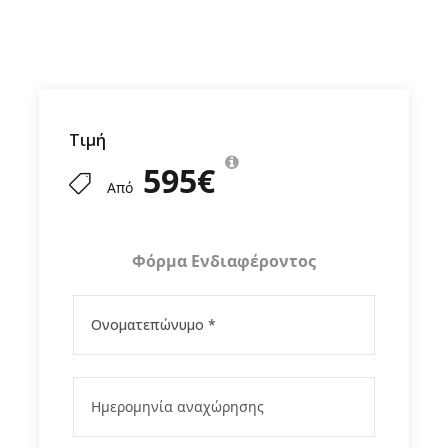
Τιμή
595€
Από
Φόρμα Ενδιαφέροντος
Πρόγραμμα
1η ημέρα Αθήνα - Βελιγράδι , πρώτη γνωριμία με