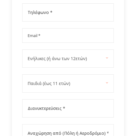
την πόλη
2η ημέρα Βελιγράδι , Γύρος πόλης - Μνημειακό
κέντρο Τίτο, βραδινή βόλτα στη Skadarlja
3η ημέρα Βελιγράδι - Νόβισαντ - Stremsi - Karlvsi
- Βελιγράδι - βραδινή βόλτα στην περιοχή
Ζεμούν
4η ημέρα Βελιγράδι – Τόπολα – Όπενλακ –
Παρατηρητήριο – Αβαλα
5η ημέρα Βελιγράδι - Αθήνα