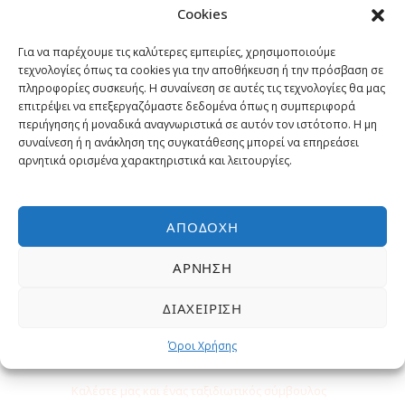
Cookies
Γιατί να κάνετε κράτηση με μας?
Για να παρέχουμε τις καλύτερες εμπειρίες, χρησιμοποιούμε
Εγγυημένα η χαμηλότερη τιμή
τεχνολογίες όπως τα cookies για την αποθήκευση ή την πρόσβαση σε
πληροφορίες συσκευής. Η συναίνεση σε αυτές τις τεχνολογίες θα μας
Έμπειροι Ταξιδιωτικοί σύμβουλοι
επιτρέψει να επεξεργαζόμαστε δεδομένα όπως η συμπεριφορά
περιήγησης ή μοναδικά αναγνωριστικά σε αυτόν τον ιστότοπο. Η μη
συναίνεση ή η ανάκληση της συγκατάθεσης μπορεί να επηρεάσει
Επιλεγμένες εκδρομές και
αρνητικά ορισμένα χαρακτηριστικά και λειτουργίες.
δραστηριότητες
ΑΠΟΔΟΧΉ
Δωρεάν Υπηρεσίες
ΆΡΝΗΣΗ
ΔΙΑΧΕΊΡΙΣΗ
Χρειάζεστε βοήθεια;
Όροι Χρήσης
Καλέστε μας και ένας ταξιδιωτικός σύμβουλος