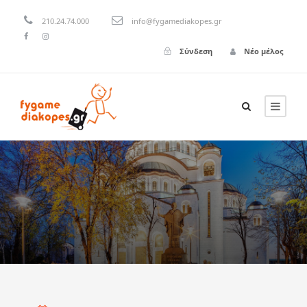
210.24.74.000
info@fygamediakopes.gr
Σύνδεση
Νέο μέλος