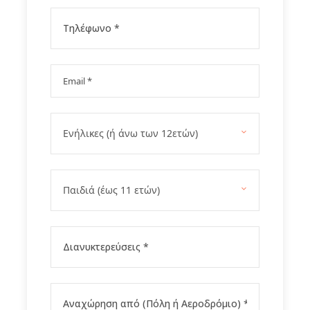
1η ημέρα Αθήνα – Βόλος – Αθανασάκειο
Αρχαιολογικό Μουσείο
2η ημέρα Τσαγκαράδα - Ζαγορά - Χάνια (Η
διαδρομή της Θάλασσας)
3η ημέρα Μηλιές (Τραινάκι του Πηλίου)
4η ημέρα Μακρινίτσα - Πορταριά – Αθήνα