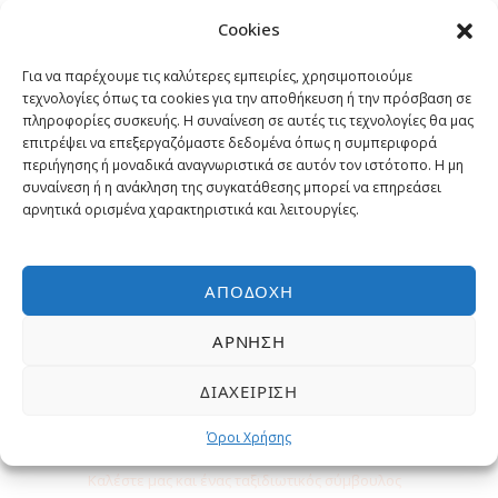
Γιατί να κάνετε κράτηση με μας?
Cookies
Εγγυημένα η χαμηλότερη τιμή
Για να παρέχουμε τις καλύτερες εμπειρίες, χρησιμοποιούμε
τεχνολογίες όπως τα cookies για την αποθήκευση ή την πρόσβαση σε
πληροφορίες συσκευής. Η συναίνεση σε αυτές τις τεχνολογίες θα μας
Έμπειροι Ταξιδιωτικοί σύμβουλοι
επιτρέψει να επεξεργαζόμαστε δεδομένα όπως η συμπεριφορά
περιήγησης ή μοναδικά αναγνωριστικά σε αυτόν τον ιστότοπο. Η μη
συναίνεση ή η ανάκληση της συγκατάθεσης μπορεί να επηρεάσει
Επιλεγμένες εκδρομές και
αρνητικά ορισμένα χαρακτηριστικά και λειτουργίες.
δραστηριότητες
Δωρεάν Υπηρεσίες
ΑΠΟΔΟΧΉ
ΆΡΝΗΣΗ
ΔΙΑΧΕΊΡΙΣΗ
Χρειάζεστε βοήθεια;
Όροι Χρήσης
Καλέστε μας και ένας ταξιδιωτικός σύμβουλος