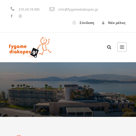
210.24.74.000
info@fygamediakopes.gr
Σύνδεση
Νέο μέλος