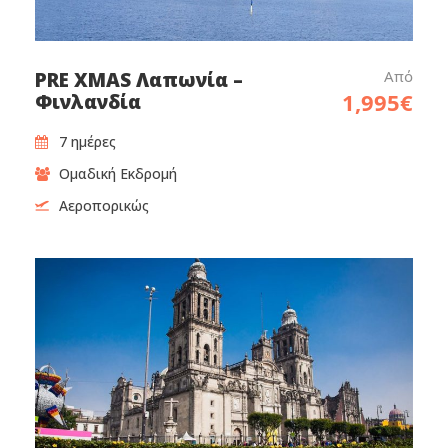
Από
PRE XMAS Λαπωνία –
1,995€
Φινλανδία
7 ημέρες
Ομαδική Εκδρομή
Αεροπορικώς