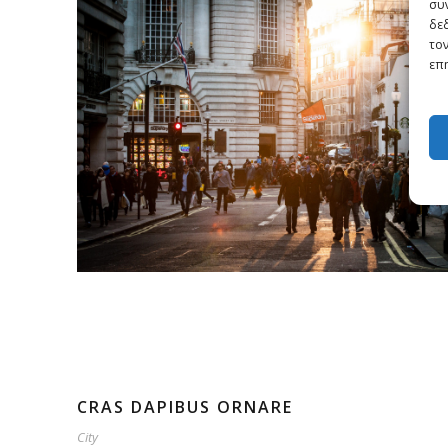
συν
δε
τον
επη
CRAS DAPIBUS ORNARE
City