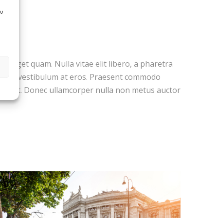
ν
stas eget quam. Nulla vitae elit libero, a pharetra
ur ac, vestibulum at eros. Praesent commodo
etur et. Donec ullamcorper nulla non metus auctor