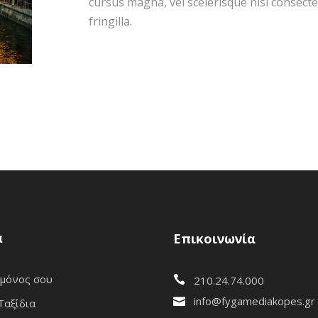
cursus magna, vel scelerisque nisl consect
fringilla.
α
Επικοινωνία
 μόνος σου
210.24.74.000
info@fygamediakopes.gr
Ταξίδια