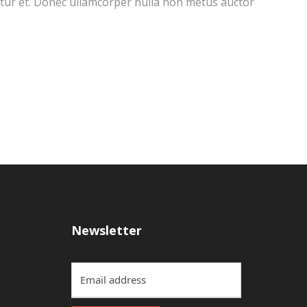
etur et. Donec ullamcorper nulla non metus auctor
Newsletter