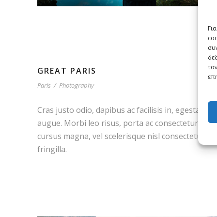
Για
co
συν
δε
τον
GREAT PARIS
επη
Paris
/
Photography
Cras justo odio, dapibus ac facilisis in, egestas eg
augue. Morbi leo risus, porta ac consectetur ac,
cursus magna, vel scelerisque nisl consectetur e
fringilla.