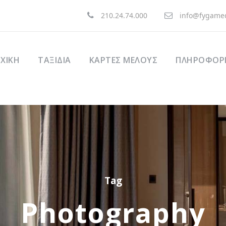
210.24.74.000
info@fygamed
ΧΙΚΉ
ΤΑΞΊΔΙΑ
ΚΑΡΤΕΣ ΜΕΛΟΥΣ
ΠΛΗΡΟΦΟΡΙ
Tag
Photography