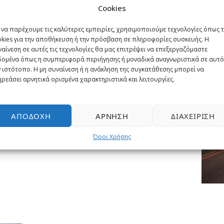
Cookies
 να παρέχουμε τις καλύτερες εμπειρίες, χρησιμοποιούμε τεχνολογίες όπως 
okies για την αποθήκευση ή την πρόσβαση σε πληροφορίες συσκευής. Η
αίνεση σε αυτές τις τεχνολογίες θα μας επιτρέψει να επεξεργαζόμαστε
δομένα όπως η συμπεριφορά περιήγησης ή μοναδικά αναγνωριστικά σε αυτό
 ιστότοπο. Η μη συναίνεση ή η ανάκληση της συγκατάθεσης μπορεί να
ρεάσει αρνητικά ορισμένα χαρακτηριστικά και λειτουργίες.
et quam. Nulla vitae elit libero, a pharetra
ΑΠΟΔΟΧΉ
ΆΡΝΗΣΗ
ΔΙΑΧΕΊΡΙΣΗ
 vestibulum at eros. Praesent commodo
Όροι Χρήσης
t. Donec ullamcorper nulla non metus auctor