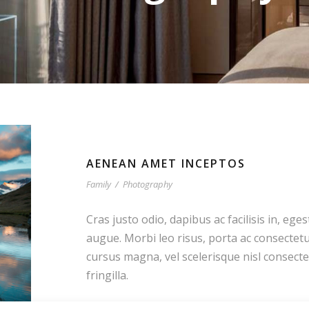
AENEAN AMET INCEPTOS
Family
/
Photography
Cras justo odio, dapibus ac facilisis in, ege
augue. Morbi leo risus, porta ac consectet
cursus magna, vel scelerisque nisl consect
fringilla.