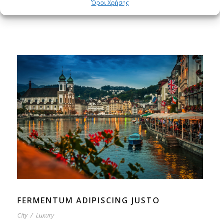
Όροι Χρήσης
ullamcorper nulla non metus auctor fringilla.
FERMENTUM ADIPISCING JUSTO
City
/
Luxury