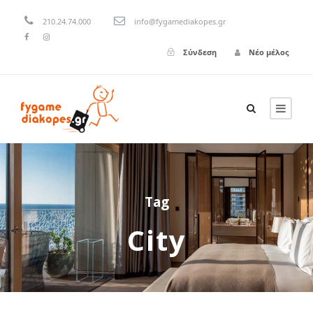
210.24.74.000
info@fygamediakopes.gr
Σύνδεση
Νέο μέλος
Tag
City