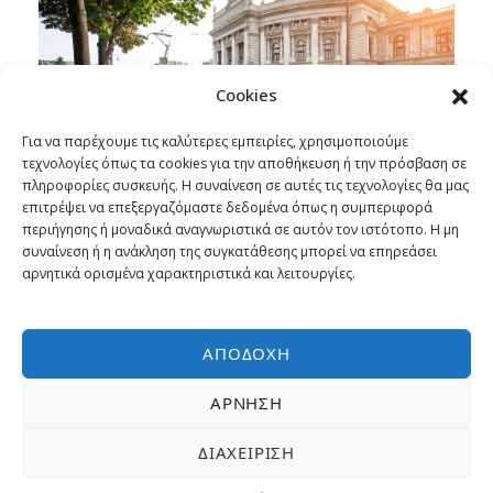
Cookies
Για να παρέχουμε τις καλύτερες εμπειρίες, χρησιμοποιούμε
τεχνολογίες όπως τα cookies για την αποθήκευση ή την πρόσβαση σε
πληροφορίες συσκευής. Η συναίνεση σε αυτές τις τεχνολογίες θα μας
επιτρέψει να επεξεργαζόμαστε δεδομένα όπως η συμπεριφορά
περιήγησης ή μοναδικά αναγνωριστικά σε αυτόν τον ιστότοπο. Η μη
συναίνεση ή η ανάκληση της συγκατάθεσης μπορεί να επηρεάσει
CRAS DAPIBUS ORNARE
αρνητικά ορισμένα χαρακτηριστικά και λειτουργίες.
City
ΑΠΟΔΟΧΉ
Cras justo odio, dapibus ac facilisis in, egestas
eget quam. Nulla vitae elit libero, a pharetra
ΆΡΝΗΣΗ
augue. Morbi leo risus, porta ac consectetur ac,
vestibulum at eros. Praesent commodo cursus
ΔΙΑΧΕΊΡΙΣΗ
magna, vel scelerisque nisl consectetur et. Donec