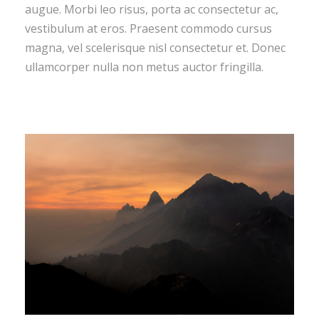
augue. Morbi leo risus, porta ac consectetur ac,
vestibulum at eros. Praesent commodo cursus
magna, vel scelerisque nisl consectetur et. Donec
ullamcorper nulla non metus auctor fringilla.