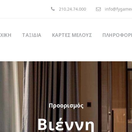
210.24.74.000
info@fygamed
ΧΙΚΉ
ΤΑΞΊΔΙΑ
ΚΑΡΤΕΣ ΜΕΛΟΥΣ
ΠΛΗΡΟΦΟΡΙ
Προορισμός
Βιέννη