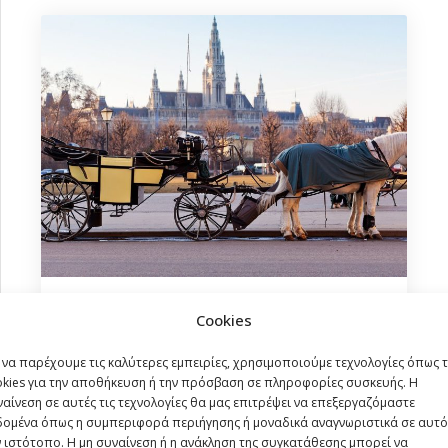
Βιέννη (Νοέμβριος – Δεκέμβριος)
Cookies
 να παρέχουμε τις καλύτερες εμπειρίες, χρησιμοποιούμε τεχνολογίες όπως 
4 ημέρες
okies για την αποθήκευση ή την πρόσβαση σε πληροφορίες συσκευής. Η
Ομαδική Εκδρομή
αίνεση σε αυτές τις τεχνολογίες θα μας επιτρέψει να επεξεργαζόμαστε
δομένα όπως η συμπεριφορά περιήγησης ή μοναδικά αναγνωριστικά σε αυτό
Αεροπορικώς
 ιστότοπο. Η μη συναίνεση ή η ανάκληση της συγκατάθεσης μπορεί να