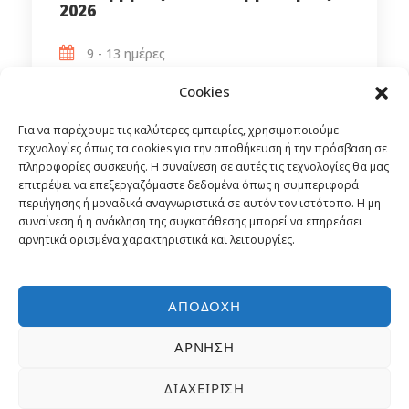
2026
9 - 13 ημέρες
Ομαδική Εκδρομή
Cookies
Από
1,249€
Αεροπορικώς
Για να παρέχουμε τις καλύτερες εμπειρίες, χρησιμοποιούμε
τεχνολογίες όπως τα cookies για την αποθήκευση ή την πρόσβαση σε
πληροφορίες συσκευής. Η συναίνεση σε αυτές τις τεχνολογίες θα μας
επιτρέψει να επεξεργαζόμαστε δεδομένα όπως η συμπεριφορά
περιήγησης ή μοναδικά αναγνωριστικά σε αυτόν τον ιστότοπο. Η μη
συναίνεση ή η ανάκληση της συγκατάθεσης μπορεί να επηρεάσει
αρνητικά ορισμένα χαρακτηριστικά και λειτουργίες.
ΑΠΟΔΟΧΉ
ΆΡΝΗΣΗ
ΔΙΑΧΕΊΡΙΣΗ