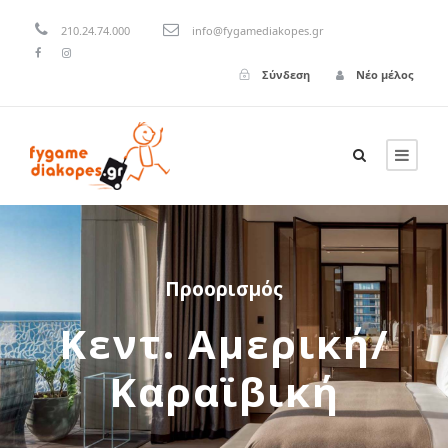
210.24.74.000
info@fygamediakopes.gr
Σύνδεση
Νέο μέλος
Προορισμός
Κεντ. Αμερική/
Καραϊβική