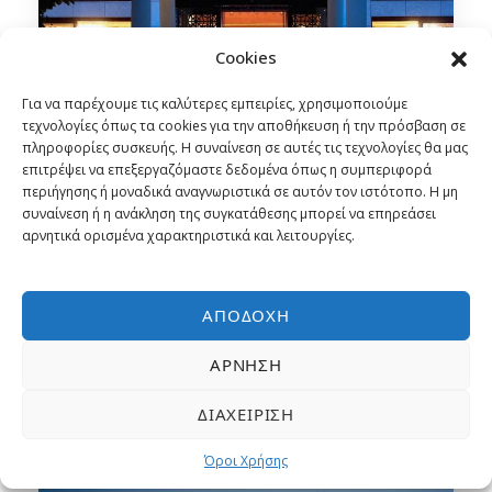
Cookies
Για να παρέχουμε τις καλύτερες εμπειρίες, χρησιμοποιούμε
τεχνολογίες όπως τα cookies για την αποθήκευση ή την πρόσβαση σε
πληροφορίες συσκευής. Η συναίνεση σε αυτές τις τεχνολογίες θα μας
επιτρέψει να επεξεργαζόμαστε δεδομένα όπως η συμπεριφορά
Γιορτές στο GRAND SERAI HOTEL 5*
περιήγησης ή μοναδικά αναγνωριστικά σε αυτόν τον ιστότοπο. Η μη
στα Ιωάννινα με το Ι.Χ. σας
συναίνεση ή η ανάκληση της συγκατάθεσης μπορεί να επηρεάσει
αρνητικά ορισμένα χαρακτηριστικά και λειτουργίες.
4 ημέρες
Ατομική Εκδρομή
Από
ΑΠΟΔΟΧΉ
230€
Οδικώς
ΆΡΝΗΣΗ
ΔΙΑΧΕΊΡΙΣΗ
Όροι Χρήσης