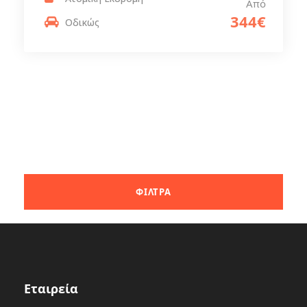
Από
344€
Οδικώς
Εταιρεία