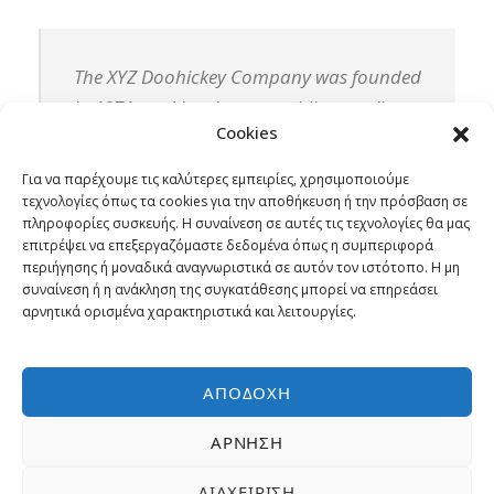
The XYZ Doohickey Company was founded
in 1971, and has been providing quality
Cookies
doohickeys to the public ever since.
Located in Gotham City, XYZ employs over
Για να παρέχουμε τις καλύτερες εμπειρίες, χρησιμοποιούμε
2,000 people and does all kinds of
τεχνολογίες όπως τα cookies για την αποθήκευση ή την πρόσβαση σε
πληροφορίες συσκευής. Η συναίνεση σε αυτές τις τεχνολογίες θα μας
awesome things for the Gotham
επιτρέψει να επεξεργαζόμαστε δεδομένα όπως η συμπεριφορά
community.
περιήγησης ή μοναδικά αναγνωριστικά σε αυτόν τον ιστότοπο. Η μη
συναίνεση ή η ανάκληση της συγκατάθεσης μπορεί να επηρεάσει
αρνητικά ορισμένα χαρακτηριστικά και λειτουργίες.
As a new WordPress user, you should go to
your
ΑΠΟΔΟΧΉ
dashboard
to delete this page and create new
pages for your content. Have fun!
ΆΡΝΗΣΗ
ΔΙΑΧΕΊΡΙΣΗ