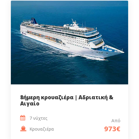
8ήμερη κρουαζιέρα | Αδριατική &
Αιγαίο
7 νύχτες
Από
973€
Κρουαζιέρα