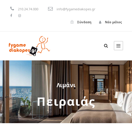
210.24.74.000
info@fygamediakopes.gr
Σύνδεση
Νέο μέλος
Λιμάνι
Πειραιάς