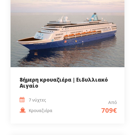
8ήμερη κρουαζιέρα | Ειδυλλιακό
Αιγαίο
7 νύχτες
Από
709€
Κρουαζιέρα