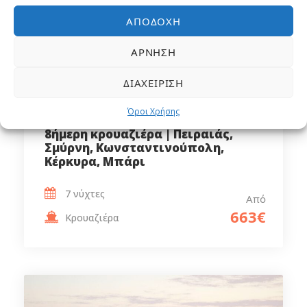
ΑΠΟΔΟΧΉ
ΆΡΝΗΣΗ
ΔΙΑΧΕΊΡΙΣΗ
Όροι Χρήσης
8ήμερη κρουαζιέρα | Πειραιάς,
Σμύρνη, Κωνσταντινούπολη,
Κέρκυρα, Μπάρι
7 νύχτες
Από
663€
Κρουαζιέρα