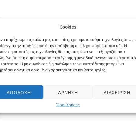
Cookies
 να παρέχουμε τις καλύτερες εμπειρίες, χρησιμοποιούμε τεχνολογίες όπως 
okies για την αποθήκευση ή την πρόσβαση σε πληροφορίες συσκευής. Η
αίνεση σε αυτές τις τεχνολογίες θα μας επιτρέψει να επεξεργαζόμαστε
δομένα όπως η συμπεριφορά περιήγησης ή μοναδικά αναγνωριστικά σε αυτό
 ιστότοπο. Η μη συναίνεση ή η ανάκληση της συγκατάθεσης μπορεί να
ρεάσει αρνητικά ορισμένα χαρακτηριστικά και λειτουργίες.
ΑΠΟΔΟΧΉ
ΆΡΝΗΣΗ
ΔΙΑΧΕΊΡΙΣΗ
Όροι Χρήσης