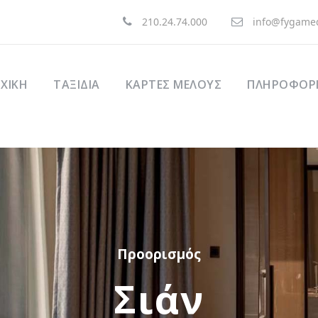
210.24.74.000
info@fygamed
ΧΙΚΉ
ΤΑΞΊΔΙΑ
ΚΑΡΤΕΣ ΜΕΛΟΥΣ
ΠΛΗΡΟΦΟΡΙ
Προορισμός
Σιάν