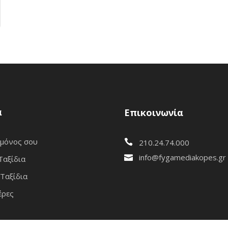
α
Επικοινωνία
 μόνος σου
210.24.74.000
info@fygamediakopes.gr
Ταξίδια
Ταξίδια
έρες