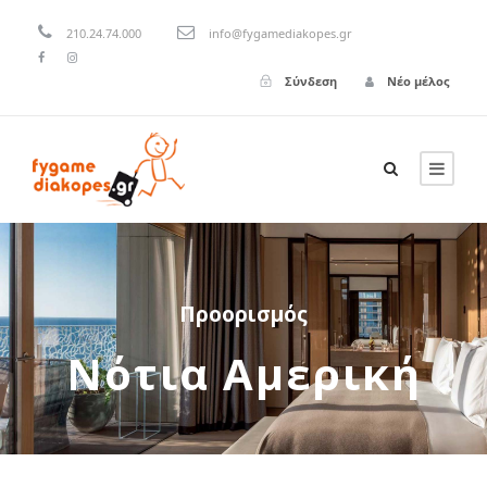
210.24.74.000
info@fygamediakopes.gr
Σύνδεση
Νέο μέλος
Προορισμός
Νότια Αμερική