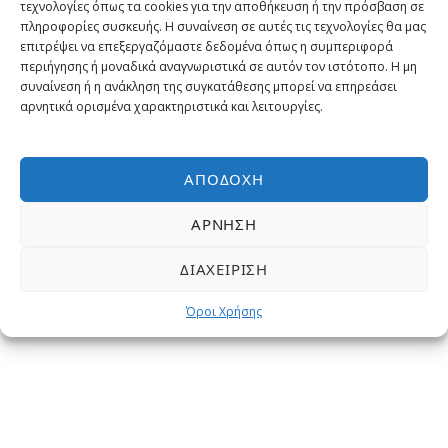
τεχνολογίες όπως τα cookies για την αποθήκευση ή την πρόσβαση σε
πληροφορίες συσκευής. Η συναίνεση σε αυτές τις τεχνολογίες θα μας
Χριστούγεννα στο Περού –
επιτρέψει να επεξεργαζόμαστε δεδομένα όπως η συμπεριφορά
Εξερευνώντας το Machu Picchu:
περιήγησης ή μοναδικά αναγνωριστικά σε αυτόν τον ιστότοπο. Η μη
Ιερή Κοιλάδα των Ίνκας – Αρχαία
συναίνεση ή η ανάκληση της συγκατάθεσης μπορεί να επηρεάσει
Αλατωρυχεία στο Μάρας –
αρνητικά ορισμένα χαρακτηριστικά και λειτουργίες.
Ξενάγηση στη Λίμα | Δεκέμβριος
2025 – Ιανουάριος 2026
ΑΠΟΔΟΧΉ
10, 12 ημέρες
ΆΡΝΗΣΗ
Ομαδική Εκδρομή
Από
2,199€
Αεροπορικώς
ΔΙΑΧΕΊΡΙΣΗ
Όροι Χρήσης