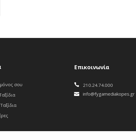
α
Επικοινωνία
 μόνος σου
210.24.74.000
info@fygamediakopes.gr
Ταξίδια
Ταξίδια
έρες