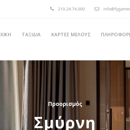
210.24.74.000
info@fygamed
ΧΙΚΉ
ΤΑΞΊΔΙΑ
ΚΑΡΤΕΣ ΜΕΛΟΥΣ
ΠΛΗΡΟΦΟΡΙ
Προορισμός
Σμύρνη