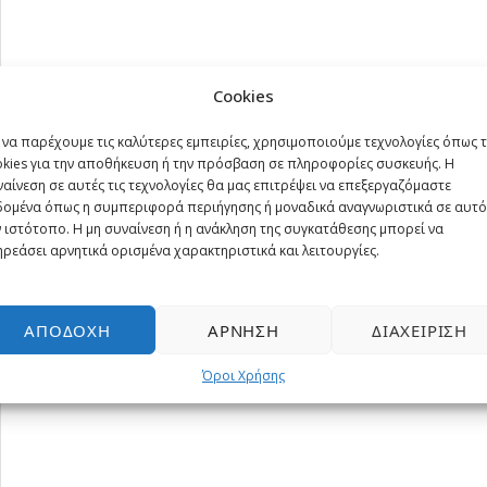
Cookies
 να παρέχουμε τις καλύτερες εμπειρίες, χρησιμοποιούμε τεχνολογίες όπως 
okies για την αποθήκευση ή την πρόσβαση σε πληροφορίες συσκευής. Η
αίνεση σε αυτές τις τεχνολογίες θα μας επιτρέψει να επεξεργαζόμαστε
δομένα όπως η συμπεριφορά περιήγησης ή μοναδικά αναγνωριστικά σε αυτό
 ιστότοπο. Η μη συναίνεση ή η ανάκληση της συγκατάθεσης μπορεί να
ρεάσει αρνητικά ορισμένα χαρακτηριστικά και λειτουργίες.
ΑΠΟΔΟΧΉ
ΆΡΝΗΣΗ
ΔΙΑΧΕΊΡΙΣΗ
Όροι Χρήσης