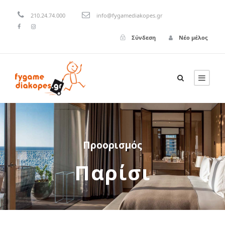
210.24.74.000
info@fygamediakopes.gr
Σύνδεση
Νέο μέλος
Προορισμός
Παρίσι