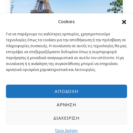
Cookies
Για να παρέχουμε τις καλύτερες εμπειρίες, χρησιμοποιούμε
τεχνολογίες όπως τα cookies για την αποθήκευση ή την πρόσβαση σε
πληροφορίες συσκευής. Η συναίνεση σε αυτές τις τεχνολογίες θα μας
Ονειρικό Παρίσι – Aριστοκρατική
επιτρέψει να επεξεργαζόμαστε δεδομένα όπως η συμπεριφορά
Νορμανδία & τα Κάστρα του
περιήγησης ή μοναδικά αναγνωριστικά σε αυτόν τον ιστότοπο. Η μη
Λίγηρα με Air France | Ιούλιος –
συναίνεση ή η ανάκληση της συγκατάθεσης μπορεί να επηρεάσει
Οκτώβριος 2025
αρνητικά ορισμένα χαρακτηριστικά και λειτουργίες.
5, 6 Ημέρες
ΑΠΟΔΟΧΉ
Ομαδική Εκδρομή
Από
739€
ΆΡΝΗΣΗ
Αεροπορικώς
ΔΙΑΧΕΊΡΙΣΗ
Όροι Χρήσης