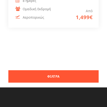
8 ημέρες
Ομαδική Εκδρομή
Από
1,499€
Αεροπορικώς