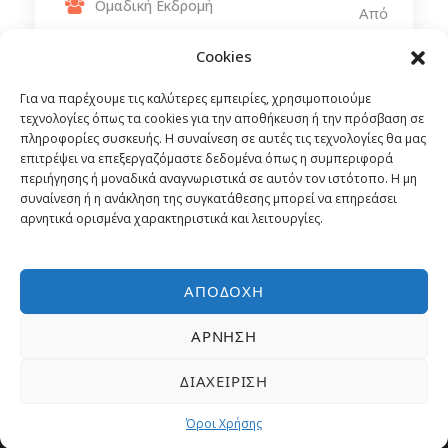
Ομαδική Εκδρομή
Από
274€
Πούλμαν
Cookies
Για να παρέχουμε τις καλύτερες εμπειρίες, χρησιμοποιούμε
τεχνολογίες όπως τα cookies για την αποθήκευση ή την πρόσβαση σε
πληροφορίες συσκευής. Η συναίνεση σε αυτές τις τεχνολογίες θα μας
επιτρέψει να επεξεργαζόμαστε δεδομένα όπως η συμπεριφορά
περιήγησης ή μοναδικά αναγνωριστικά σε αυτόν τον ιστότοπο. Η μη
συναίνεση ή η ανάκληση της συγκατάθεσης μπορεί να επηρεάσει
αρνητικά ορισμένα χαρακτηριστικά και λειτουργίες.
ΑΠΟΔΟΧΉ
ΆΡΝΗΣΗ
ΔΙΑΧΕΊΡΙΣΗ
Όροι Χρήσης
Εταιρεία