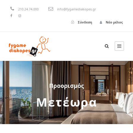
210.24.74.000
info@fygamediakopes.gr
Σύνδεση
Νέο μέλος
Προορισμός
Μετέωρα