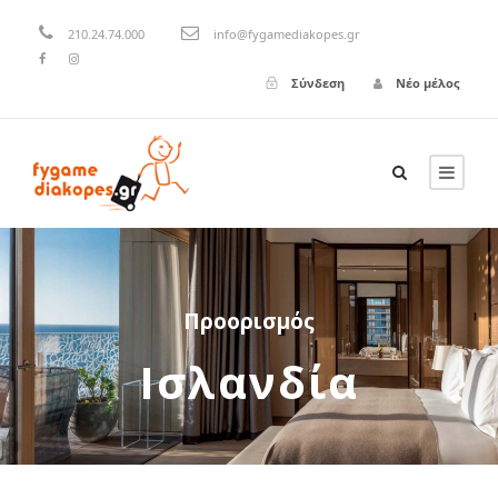
210.24.74.000
info@fygamediakopes.gr
Σύνδεση
Νέο μέλος
Προορισμός
Ισλανδία