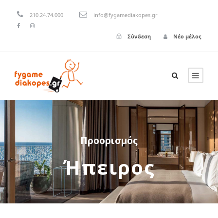
210.24.74.000
info@fygamediakopes.gr
Σύνδεση
Νέο μέλος
Προορισμός
Ήπειρος