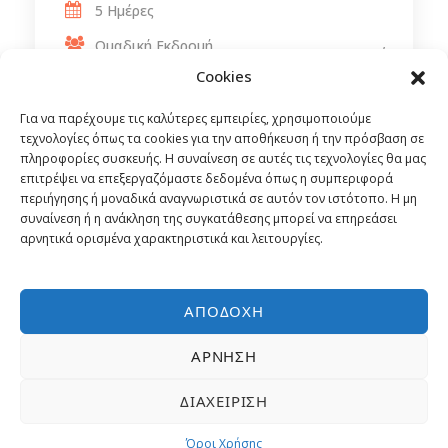
5 Ημέρες
Ομαδική Εκδρομή
Από
449€
Cookies
Πούλμαν
Για να παρέχουμε τις καλύτερες εμπειρίες, χρησιμοποιούμε
τεχνολογίες όπως τα cookies για την αποθήκευση ή την πρόσβαση σε
πληροφορίες συσκευής. Η συναίνεση σε αυτές τις τεχνολογίες θα μας
επιτρέψει να επεξεργαζόμαστε δεδομένα όπως η συμπεριφορά
περιήγησης ή μοναδικά αναγνωριστικά σε αυτόν τον ιστότοπο. Η μη
συναίνεση ή η ανάκληση της συγκατάθεσης μπορεί να επηρεάσει
αρνητικά ορισμένα χαρακτηριστικά και λειτουργίες.
ΑΠΟΔΟΧΉ
ΆΡΝΗΣΗ
ΔΙΑΧΕΊΡΙΣΗ
Όροι Χρήσης