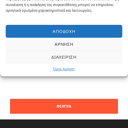
2025 – Πρωτοχρονιά 2026
συναίνεση ή η ανάκληση της συγκατάθεσης μπορεί να επηρεάσει
αρνητικά ορισμένα χαρακτηριστικά και λειτουργίες.
10, 11 ημέρες
Ομαδική Εκδρομή
Από
ΑΠΟΔΟΧΉ
1,759€
Αεροπορικώς
ΆΡΝΗΣΗ
ΔΙΑΧΕΊΡΙΣΗ
Όροι Χρήσης