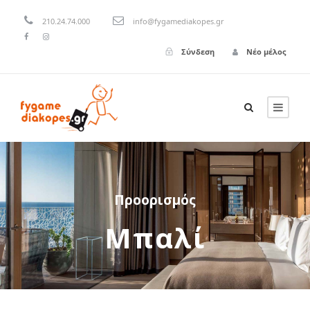
210.24.74.000
info@fygamediakopes.gr
Σύνδεση
Νέο μέλος
Προορισμός
Μπαλί