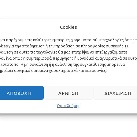
Cookies
 να παρέχουμε τις καλύτερες εμπειρίες, χρησιμοποιούμε τεχνολογίες όπως 
okies για την αποθήκευση ή την πρόσβαση σε πληροφορίες συσκευής. Η
αίνεση σε αυτές τις τεχνολογίες θα μας επιτρέψει να επεξεργαζόμαστε
δομένα όπως η συμπεριφορά περιήγησης ή μοναδικά αναγνωριστικά σε αυτό
 ιστότοπο. Η μη συναίνεση ή η ανάκληση της συγκατάθεσης μπορεί να
ρεάσει αρνητικά ορισμένα χαρακτηριστικά και λειτουργίες.
ΑΠΟΔΟΧΉ
ΆΡΝΗΣΗ
ΔΙΑΧΕΊΡΙΣΗ
Όροι Χρήσης