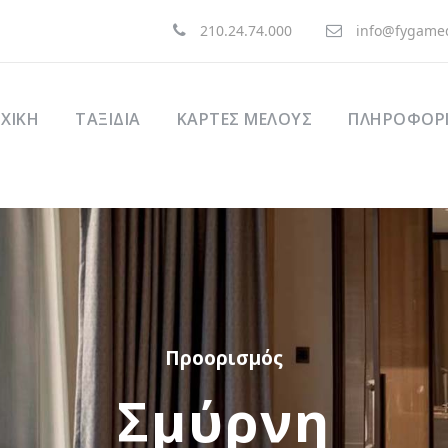
210.24.74.000
info@fygamed
ΧΙΚΉ
ΤΑΞΊΔΙΑ
ΚΑΡΤΕΣ ΜΕΛΟΥΣ
ΠΛΗΡΟΦΟΡΙ
Προορισμός
Σμύρνη