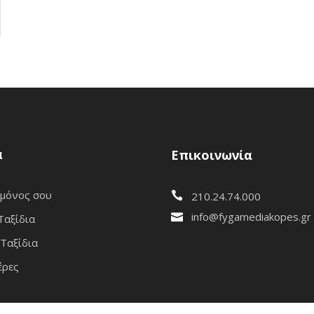
α
Επικοινωνία
 μόνος σου
210.24.74.000
info@fygamediakopes.gr
Ταξίδια
Ταξίδια
έρες