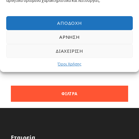
αρνητικά ορισμένα χαρακτηριστικά και λειτουργίες.
4 νύχτες
Από
569€
Κρουαζιέρα
ΑΠΟΔΟΧΉ
ΆΡΝΗΣΗ
ΔΙΑΧΕΊΡΙΣΗ
Όροι Χρήσης
Εταιρεία