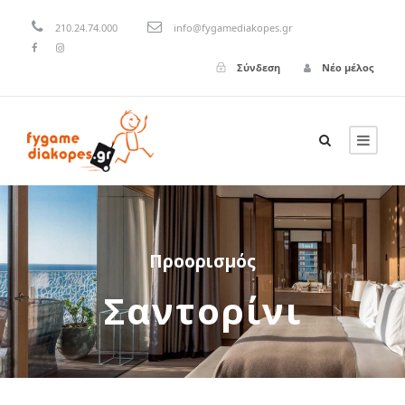
210.24.74.000
info@fygamediakopes.gr
Σύνδεση
Νέο μέλος
Προορισμός
Σαντορίνι