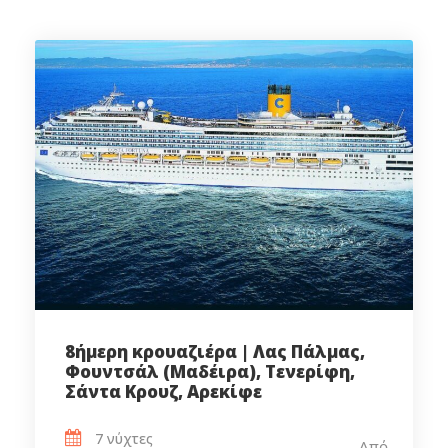
8ήμερη κρουαζιέρα | Λας Πάλμας,
Φουντσάλ (Μαδέιρα), Τενερίφη,
Σάντα Κρουζ, Αρεκίφε
7 νύχτες
Από