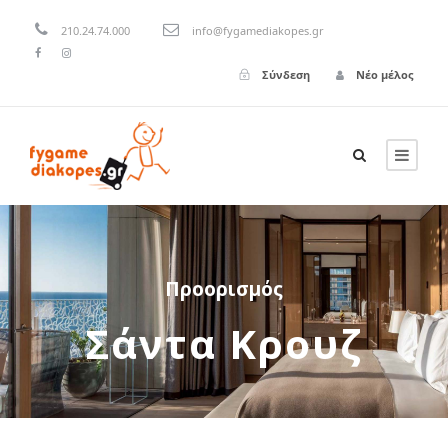
210.24.74.000
info@fygamediakopes.gr
Σύνδεση
Νέο μέλος
Προορισμός
Σάντα Κρουζ