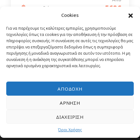
569€
Κρουαζιέρα
Cookies
Για να παρέχουμε τις καλύτερες εμπειρίες, χρησιμοποιούμε
τεχνολογίες όπως τα cookies για την αποθήκευση ή την πρόσβαση σε
πληροφορίες συσκευής. Η συναίνεση σε αυτές τις τεχνολογίες θα μας
επιτρέψει να επεξεργαζόμαστε δεδομένα όπως η συμπεριφορά
περιήγησης ή μοναδικά αναγνωριστικά σε αυτόν τον ιστότοπο. Η μη
συναίνεση ή η ανάκληση της συγκατάθεσης μπορεί να επηρεάσει
αρνητικά ορισμένα χαρακτηριστικά και λειτουργίες.
ΑΠΟΔΟΧΉ
ΆΡΝΗΣΗ
ΔΙΑΧΕΊΡΙΣΗ
Εταιρεία
Όροι Χρήσης