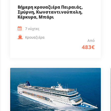
8ήμερη κρουαζιέρα Πειραιάς,
Σμύρνη, Κωνσταντινούπολη,
Κέρκυρα, Μπάρι
7 νύχτες
Κρουαζιέρα
Από
483€