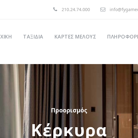
210.24.74.000
info@fygamed
ΧΙΚΉ
ΤΑΞΊΔΙΑ
ΚΑΡΤΕΣ ΜΕΛΟΥΣ
ΠΛΗΡΟΦΟΡΙ
Προορισμός
Κέρκυρα