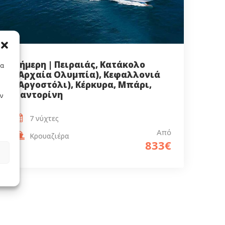
8ήμερη | Πειραιάς, Κατάκολο
τα
(Αρχαία Ολυμπία), Κεφαλλονιά
(Αργοστόλι), Κέρκυρα, Μπάρι,
Σαντορίνη
ν
7 νύχτες
Από
Κρουαζιέρα
833€