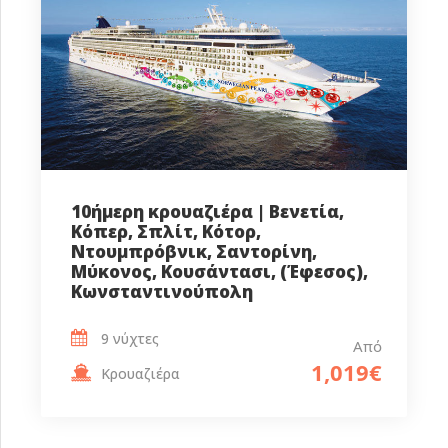
10ήμερη κρουαζιέρα | Βενετία,
Κόπερ, Σπλίτ, Κότορ,
Ντουμπρόβνικ, Σαντορίνη,
Μύκονος, Κουσάντασι, (Έφεσος),
Κωνσταντινούπολη
9 νύχτες
Από
1,019€
Κρουαζιέρα