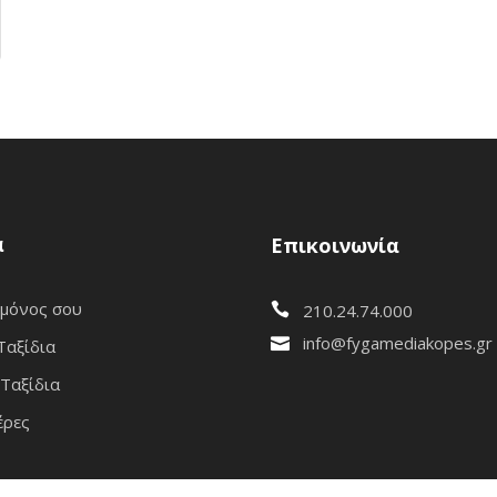
α
Επικοινωνία
 μόνος σου
210.24.74.000
info@fygamediakopes.gr
Ταξίδια
Ταξίδια
έρες