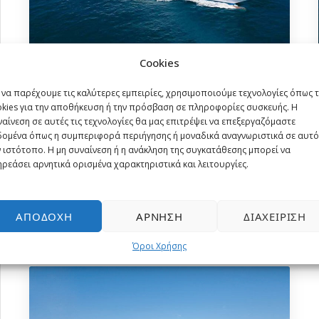
Cookies
8ήμερη κρουαζιέρα | Πειραιάς,
 να παρέχουμε τις καλύτερες εμπειρίες, χρησιμοποιούμε τεχνολογίες όπως 
Σμύρνη, Κωνσταντινούπολη,
okies για την αποθήκευση ή την πρόσβαση σε πληροφορίες συσκευής. Η
Κέρκυρα, Μπάρι
αίνεση σε αυτές τις τεχνολογίες θα μας επιτρέψει να επεξεργαζόμαστε
δομένα όπως η συμπεριφορά περιήγησης ή μοναδικά αναγνωριστικά σε αυτό
 ιστότοπο. Η μη συναίνεση ή η ανάκληση της συγκατάθεσης μπορεί να
7 νύχτες
ρεάσει αρνητικά ορισμένα χαρακτηριστικά και λειτουργίες.
Κρουαζιέρα
Από
663€
ΑΠΟΔΟΧΉ
ΆΡΝΗΣΗ
ΔΙΑΧΕΊΡΙΣΗ
Όροι Χρήσης