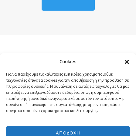
Cookies
LINK TO LIGHTBOX
Για να παρέχουμε τις καλύτερες εμπειρίες, χρησιμοποιούμε
τεχνολογίες όπως τα cookies για την αποθήκευση ή την πρόσβαση σε
πληροφορίες συσκευής. Η συναίνεση σε αυτές τις τεχνολογίες θα μας
επιτρέψει να επεξεργαζόμαστε δεδομένα όπως η συμπεριφορά
περιήγησης ή μοναδικά αναγνωριστικά σε αυτόν τον ιστότοπο. Η μη
Image
συναίνεση ή η ανάκληση της συγκατάθεσης μπορεί να επηρεάσει
αρνητικά ορισμένα χαρακτηριστικά και λειτουργίες.
ΑΠΟΔΟΧΉ