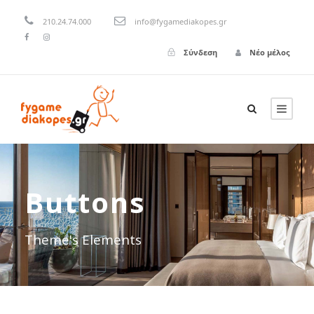
210.24.74.000
info@fygamediakopes.gr
Σύνδεση
Νέο μέλος
Buttons
Theme's Elements