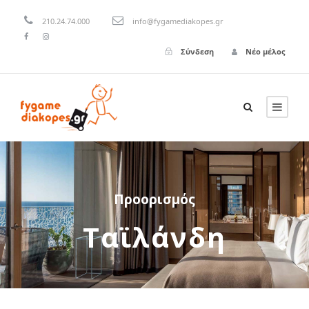
210.24.74.000
info@fygamediakopes.gr
Σύνδεση
Νέο μέλος
Προορισμός
Ταϊλάνδη