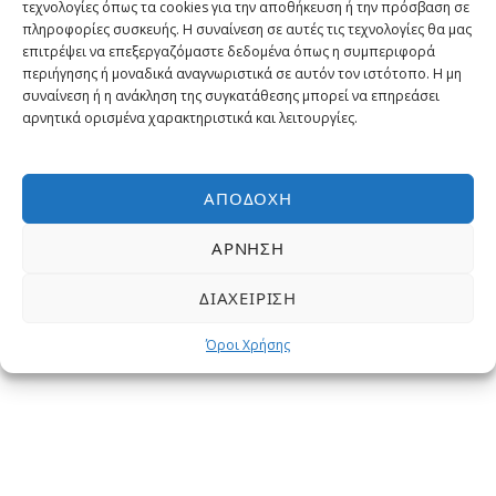
τεχνολογίες όπως τα cookies για την αποθήκευση ή την πρόσβαση σε
πληροφορίες συσκευής. Η συναίνεση σε αυτές τις τεχνολογίες θα μας
Χριστούγεννα στο Περού –
επιτρέψει να επεξεργαζόμαστε δεδομένα όπως η συμπεριφορά
Εξερευνώντας το Machu Picchu:
περιήγησης ή μοναδικά αναγνωριστικά σε αυτόν τον ιστότοπο. Η μη
Ιερή Κοιλάδα των Ίνκας – Αρχαία
συναίνεση ή η ανάκληση της συγκατάθεσης μπορεί να επηρεάσει
Αλατωρυχεία στο Μάρας –
αρνητικά ορισμένα χαρακτηριστικά και λειτουργίες.
Ξενάγηση στη Λίμα | Δεκέμβριος
2025 – Ιανουάριος 2026
ΑΠΟΔΟΧΉ
10, 12 ημέρες
ΆΡΝΗΣΗ
Ομαδική Εκδρομή
Από
2,199€
Αεροπορικώς
ΔΙΑΧΕΊΡΙΣΗ
Όροι Χρήσης