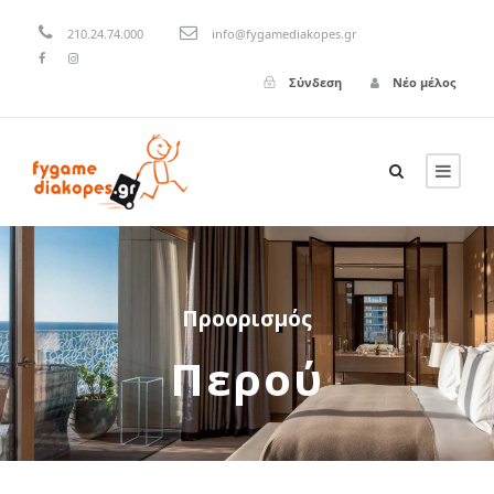
210.24.74.000
info@fygamediakopes.gr
Σύνδεση
Νέο μέλος
Προορισμός
Περού