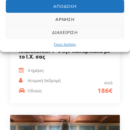
ΑΠΟΔΟΧΉ
ΆΡΝΗΣΗ
ΔΙΑΧΕΊΡΙΣΗ
Γιορτες στο AMALIA HOTEL
Όροι Χρήσης
KALAMBAKA 4* στην Καλαμπακα με
το Ι.Χ. σας
4 ημέρες
Ατομική Εκδρομή
Από
186€
Οδικώς