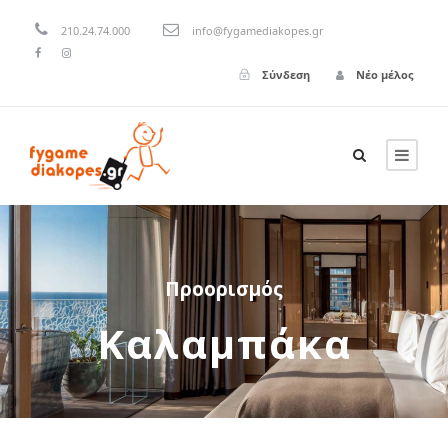
210.24.74.000
info@fygamediakopes.gr
Σύνδεση
Νέο μέλος
Προορισμός
Καλαμπάκα